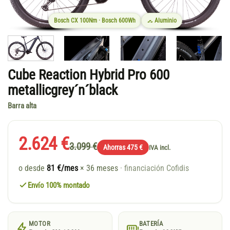
Bosch CX 100Nm · Bosch 600Wh
Aluminio
Cube Reaction Hybrid Pro 600
metallicgrey´n´black
Barra alta
2.624 €
3.099 €
Ahorras 475 €
IVA incl.
o desde
81 €/mes
× 36 meses
· financiación Cofidis
Envío 100% montado
MOTOR
BATERÍA