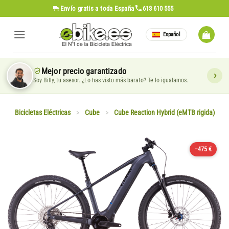
Saltar
Envío gratis
a toda España
613 610 555
al
contenido
Español
Mejor precio garantizado
Soy Billy, tu asesor. ¿Lo has visto más barato? Te lo igualamos.
Bicicletas Eléctricas
>
Cube
>
Cube Reaction Hybrid (eMTB rigida)
−475 €