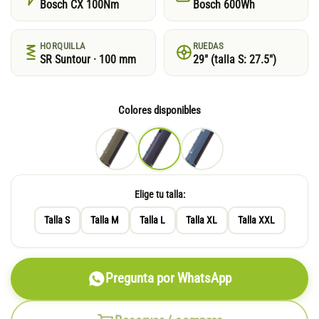
Bosch CX 100Nm
Bosch 600Wh
HORQUILLA
RUEDAS
SR Suntour · 100 mm
29″ (talla S: 27.5″)
Colores disponibles
Elige tu talla:
Talla S
Talla M
Talla L
Talla XL
Talla XXL
Pregunta por WhatsApp