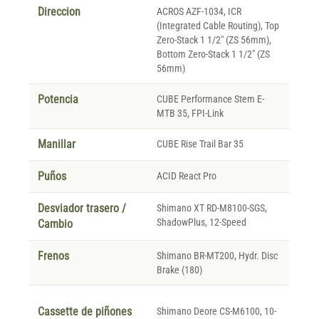
Direccion
ACROS AZF-1034, ICR
(Integrated Cable Routing), Top
Zero-Stack 1 1/2" (ZS 56mm),
Bottom Zero-Stack 1 1/2" (ZS
56mm)
Potencia
CUBE Performance Stem E-
MTB 35, FPI-Link
Manillar
CUBE Rise Trail Bar 35
Puños
ACID React Pro
Desviador trasero /
Shimano XT RD-M8100-SGS,
ShadowPlus, 12-Speed
Cambio
Frenos
Shimano BR-MT200, Hydr. Disc
Brake (180)
Cassette de piñones
Shimano Deore CS-M6100, 10-