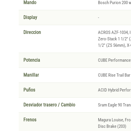
Mando
Bosch Purion 200 wi
Display
-
Direccion
ACROS AZF-1034, IC
Zero-Stack 1 1/2" 
1/2" (ZS 56mm), X-
Potencia
CUBE Performance 
Manillar
CUBE Rise Trail Bar
Puños
ACID Hybrid Perfo
Desviador trasero / Cambio
Sram Eagle 90 Tran
Frenos
Magura Louise, Fron
Disc Brake (203)