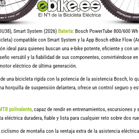
DU38), Smart System (2026)
Batería:
Bosch PowerTube 800/600 Wh (
icleta) compatible
con Smart System y la App Bosch eBike Flow (A
ón ideal para quienes buscan una e-bike potente, eficiente y con u
seño versátil y la fiabilidad de sus componentes, convirtiéndose e
 motor eléctrico de última generación.
 de una bicicleta rígida con la potencia de la asistencia Bosch, lo 
una horquilla de suspensión delantera, ofrece un control seguro y
MTB polivalente
, capaz de rendir en entrenamientos, excursiones y s
ta eléctrica duradera, fiable y lista para cualquier reto sobre dos ru
 ciclismo de montaña con la ventaja extra de la asistencia eléctric