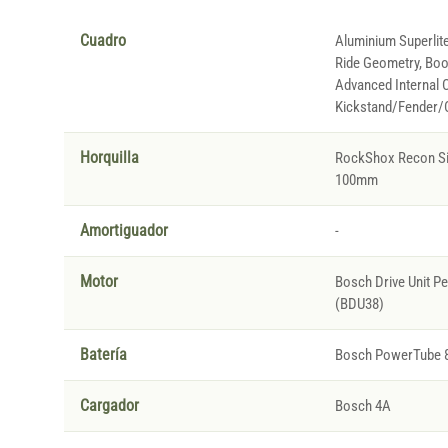
Cuadro
Aluminium Superlite
Ride Geometry, Boos
Advanced Internal C
Kickstand/Fender/C
Horquilla
RockShox Recon Sil
100mm
Amortiguador
-
Motor
Bosch Drive Unit 
(BDU38)
Batería
Bosch PowerTube 
Cargador
Bosch 4A