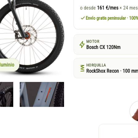
o desde
161 €/mes
× 24 me
Envío gratis peninsular · 10
MOTOR
Bosch CX 120Nm
luminio
HORQUILLA
RockShox Recon · 100 m