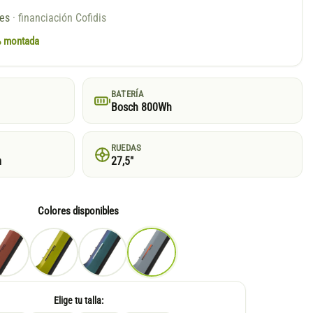
ses
· financiación Cofidis
0% montada
BATERÍA
Bosch 800Wh
RUEDAS
m
27,5"
Colores disponibles
Elige tu talla: