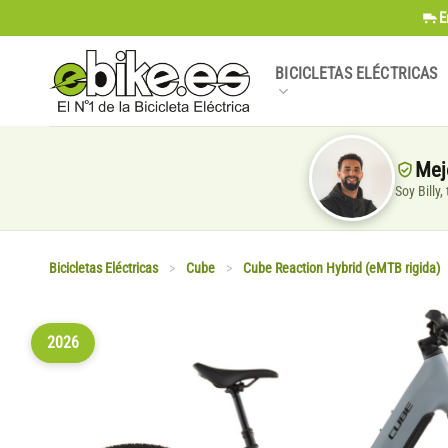
Saltar
E
al
contenido
BICICLETAS ELÉCTRICAS
Mej
Soy Billy
Bicicletas Eléctricas
>
Cube
>
Cube Reaction Hybrid (eMTB rigida)
2026