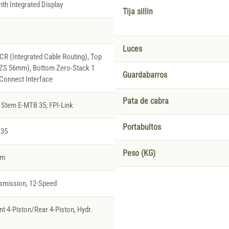
th Integrated Display
Tija sillin
Luces
R (Integrated Cable Routing), Top
(ZS 56mm), Bottom Zero-Stack 1
Guardabarros
Connect Interface
Pata de cabra
Stem E-MTB 35, FPI-Link
Portabultos
 35
Peso (KG)
rm
smission, 12-Speed
t 4-Piston/Rear 4-Piston, Hydr.