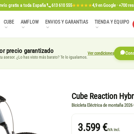
nvío gratis
a toda España
613 610 555
4,9
en Google · +700 re
★★★★★
CUBE
AMFLOW
ENVIOS Y GARANTIAS
TIENDA Y EQUIPO
or precio garantizado
Ver condiciones
Cons
, tu asesor. ¿Lo has visto más barato? Te lo igualamos.
Cube Reaction Hybr
Bicicleta Eléctrica de montaña 2026
3.599 €
IVA incl.