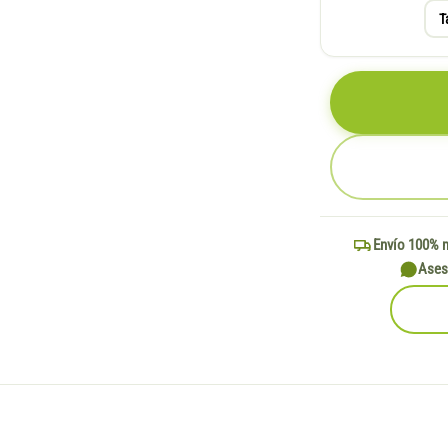
T
Envío 100% 
Ases