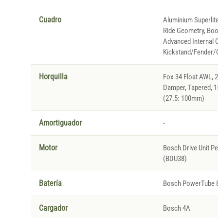
Cuadro
Aluminium Superlite
Ride Geometry, Boos
Advanced Internal C
Kickstand/Fender/C
Horquilla
Fox 34 Float AWL, 
Damper, Tapered, 
(27.5: 100mm)
Amortiguador
-
Motor
Bosch Drive Unit 
(BDU38)
Batería
Bosch PowerTube 
Cargador
Bosch 4A