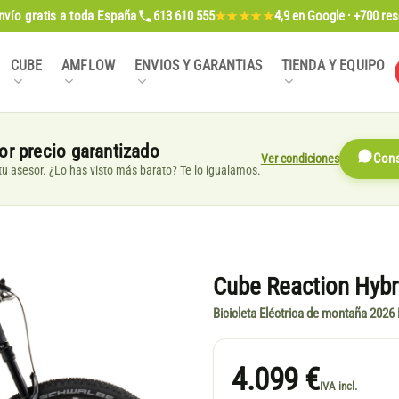
nvío gratis
a toda España
613 610 555
4,9
en Google · +700 re
★★★★★
CUBE
AMFLOW
ENVIOS Y GARANTIAS
TIENDA Y EQUIPO
or precio garantizado
Ver condiciones
Cons
, tu asesor. ¿Lo has visto más barato? Te lo igualamos.
Cube Reaction Hybr
Bicicleta Eléctrica de montaña 2026 
4.099 €
IVA incl.