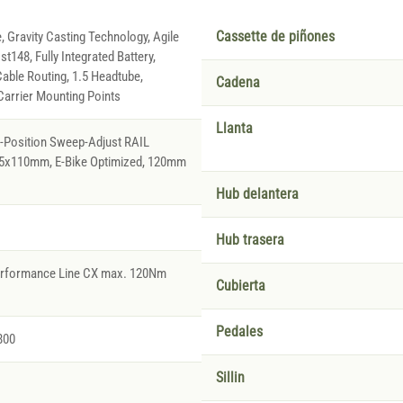
, Gravity Casting Technology, Agile
Cassette de piñones
t148, Fully Integrated Battery,
able Routing, 1.5 Headtube,
Cadena
arrier Mounting Points
Llanta
2-Position Sweep-Adjust RAIL
15x110mm, E-Bike Optimized, 120mm
Hub delantera
Hub trasera
Performance Line CX max. 120Nm
Cubierta
Pedales
800
Sillin