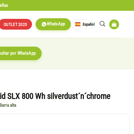
señas
WhatsApp
Español
OUTLET 2025
ultar por WhatsApp
id SLX 800 Wh silverdust´n´chrome
Barra alta