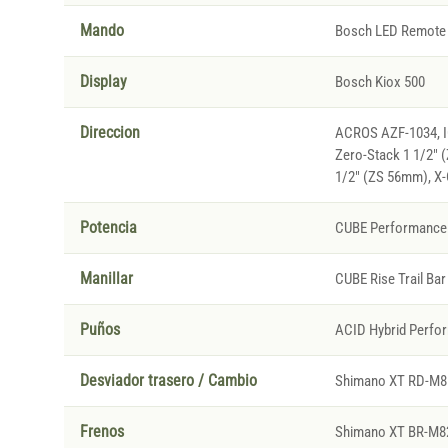
Mando
Bosch LED Remote
Display
Bosch Kiox 500
Direccion
ACROS AZF-1034, IC
Zero-Stack 1 1/2" 
1/2" (ZS 56mm), X-
Potencia
CUBE Performance 
Manillar
CUBE Rise Trail Bar
Puños
ACID Hybrid Perfo
Desviador trasero / Cambio
Shimano XT RD-M81
Frenos
Shimano XT BR-M822