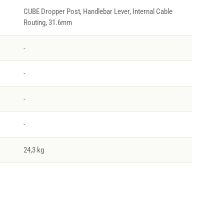
CUBE Dropper Post, Handlebar Lever, Internal Cable
Routing, 31.6mm
-
-
-
-
24,3 kg