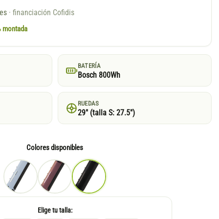
ses
· financiación Cofidis
0% montada
BATERÍA
Bosch 800Wh
RUEDAS
29″ (talla S: 27.5″)
Colores disponibles
Elige tu talla: