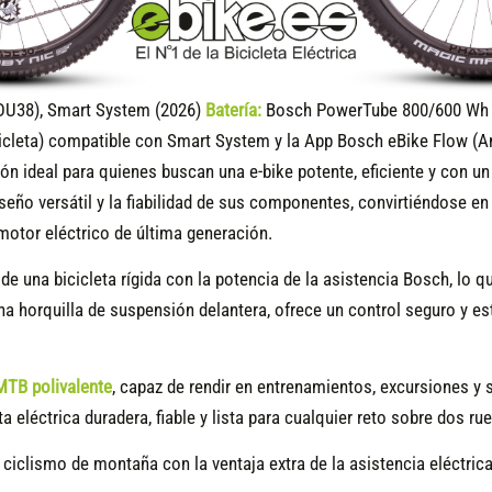
DU38), Smart System (2026)
Batería:
Bosch PowerTube 800/600 Wh (
icleta) compatible
con Smart System y la App Bosch eBike Flow (A
ón ideal para quienes buscan una e-bike potente, eficiente y con u
seño versátil y la fiabilidad de sus componentes, convirtiéndose e
 motor eléctrico de última generación.
 de una bicicleta rígida con la potencia de la asistencia Bosch, lo 
una horquilla de suspensión delantera, ofrece un control seguro y
MTB polivalente
, capaz de rendir en entrenamientos, excursiones y s
ta eléctrica duradera, fiable y lista para cualquier reto sobre dos ru
 ciclismo de montaña con la ventaja extra de la asistencia eléctric