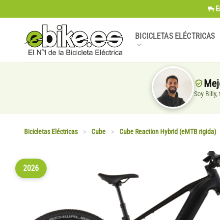
Saltar
E
al
contenido
BICICLETAS ELÉCTRICAS
Mej
Soy Billy
Bicicletas Eléctricas
>
Cube
>
Cube Reaction Hybrid (eMTB rigida)
2026