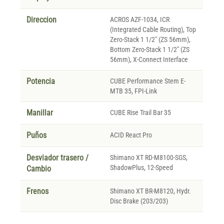
Direccion
ACROS AZF-1034, ICR
(Integrated Cable Routing), Top
Zero-Stack 1 1/2" (ZS 56mm),
Bottom Zero-Stack 1 1/2" (ZS
56mm), X-Connect Interface
Potencia
CUBE Performance Stem E-
MTB 35, FPI-Link
Manillar
CUBE Rise Trail Bar 35
Puños
ACID React Pro
Desviador trasero /
Shimano XT RD-M8100-SGS,
ShadowPlus, 12-Speed
Cambio
Frenos
Shimano XT BR-M8120, Hydr.
Disc Brake (203/203)