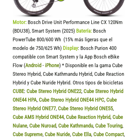
Motor:
Bosch Drive Unit Performance Line CX 120Nm
(BDU38), Smart System (2025)
Batería:
Bosch
PowerTube 800/600 Wh (15% más ligeras que el
modelo de 750/625 Wh)
Display
:
Bosch Purion 400
compatible
con Smart System y la App Bosch eBike
Flow (
Android
-
iPhone
) * Disponible en la gama Cube
Stereo Hybrid, Cube Kathmandu Hybrid, Cube Reaction
Hybrid y Cube Nuride Hybrid. Otros tipos de bicicletas
CUBE
:
Cube Stereo Hybrid ONE22
,
Cube Stereo Hybrid
ONE44 HPA
,
Cube Stereo Hybrid ONE44 HPC
,
Cube
Stereo Hybrid ONE77
,
Cube Stereo Hybrid ONE55
,
Cube AMS Hybrid ONE44
,
Cube Reaction Hybrid
,
Cube
Nulane
,
Cube Nuroad
,
Cube Kathmandu
,
Cube Touring
,
Cube Supreme
,
Cube Nuride
,
Cube Ella
,
Cube Compact
,