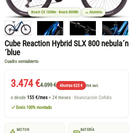
Bosch CX 100Nm · Bosch 800Wh
Aluminio
Cube Reaction Hybrid SLX 800 nebula´n
´blue
Cuadro semiabierto
3.474 €
4.099 €
Ahorras 625 €
IVA incl.
o desde
155 €/mes
× 24 meses
· financiación Cofidis
Envío 100% montado
MOTOR
BATERÍA