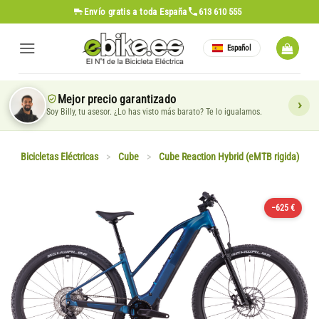
Saltar
Envío gratis
a toda España
613 610 555
al
contenido
Español
Mejor precio garantizado
Soy Billy, tu asesor. ¿Lo has visto más barato? Te lo igualamos.
Bicicletas Eléctricas
>
Cube
>
Cube Reaction Hybrid (eMTB rigida)
−625 €