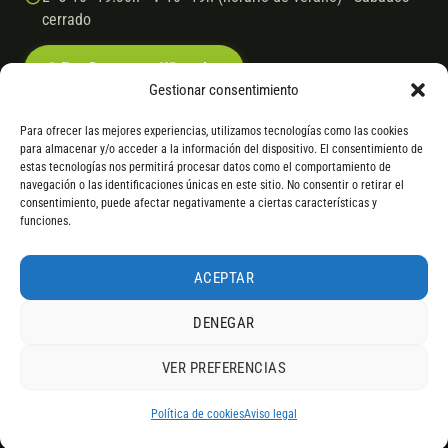
cerrado
Escríbenos por WhatsApp
Gestionar consentimiento
Para ofrecer las mejores experiencias, utilizamos tecnologías como las cookies
para almacenar y/o acceder a la información del dispositivo. El consentimiento de
© 2026 Ebike.es
Aviso legal
Política de cookies
estas tecnologías nos permitirá procesar datos como el comportamiento de
navegación o las identificaciones únicas en este sitio. No consentir o retirar el
VISA
Mastercard
Transferencia
Cofidis
consentimiento, puede afectar negativamente a ciertas características y
funciones.
* Financiación instantánea con Cofidis hasta 6.000 € sin intereses.
Gasto de apertura: 4% hasta 18 meses y 7% a 24 meses. Consulta
todos
ACEPTAR
los detalles
por WhatsApp.
DENEGAR
* Los modelos con entrega inmediata se envían 24 h laborables tras el
pago; los de bajo pedido se confirman con un asesor. Si no fuera posible
VER PREFERENCIAS
servir el producto, se devuelve el importe sin coste. La información de
4,9
componentes es orientativa; los fabricantes pueden sustituir elementos
RESEÑAS DE
G
O
O
G
L
E
por otros equivalentes o superiores.
Política de cookies
Aviso legal