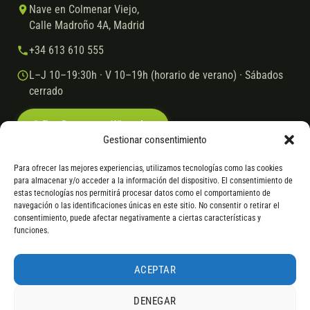
Nave en Colmenar Viejo,
Calle Madroño 4A, Madrid
+34 613 610 555
L–J 10–19:30h · V 10–19h (horario de verano) · Sábados
cerrado
Escríbenos por WhatsApp
Gestionar consentimiento
Para ofrecer las mejores experiencias, utilizamos tecnologías como las cookies
para almacenar y/o acceder a la información del dispositivo. El consentimiento de
© 2026 Ebike.es
Aviso legal
Política de cookies
estas tecnologías nos permitirá procesar datos como el comportamiento de
navegación o las identificaciones únicas en este sitio. No consentir o retirar el
VISA
Mastercard
Transferencia
Cofidis
consentimiento, puede afectar negativamente a ciertas características y
funciones.
* Financiación instantánea con Cofidis hasta 6.000 € sin intereses.
Gasto de apertura: 4% hasta 18 meses y 7% a 24 meses. Consulta
todos
ACEPTAR
los detalles
por WhatsApp.
DENEGAR
* Los modelos con entrega inmediata se envían 24 h laborables tras el