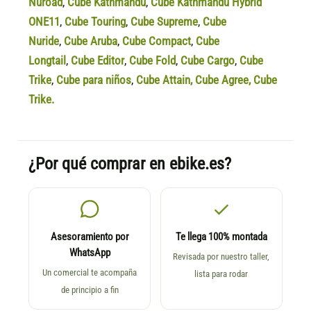
Nuroad
,
Cube Kathmandu
,
Cube Kathmandu Hybrid
ONE11
,
Cube Touring
,
Cube Supreme
,
Cube
Nuride
,
Cube Aruba
,
Cube Compact
,
Cube
Longtail
,
Cube Editor
,
Cube Fold
,
Cube Cargo
,
Cube
Trike
,
Cube para niños
,
Cube Attain
,
Cube Agree
,
Cube
Trike.
¿Por qué comprar en ebike.es?
Asesoramiento por
Te llega 100% montada
WhatsApp
Revisada por nuestro taller,
Un comercial te acompaña
lista para rodar
de principio a fin