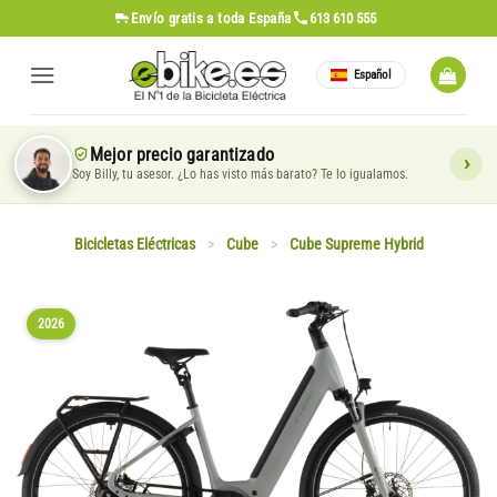
Saltar
Envío gratis
a toda España
613 610 555
al
contenido
Español
Mejor precio garantizado
Soy Billy, tu asesor. ¿Lo has visto más barato? Te lo igualamos.
Bicicletas Eléctricas
>
Cube
>
Cube Supreme Hybrid
2026