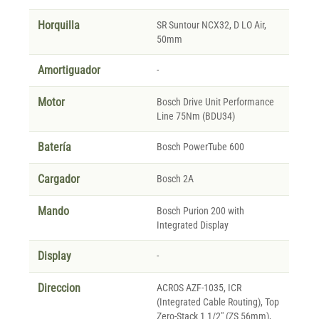
Horquilla
SR Suntour NCX32, D LO Air,
50mm
Amortiguador
-
Motor
Bosch Drive Unit Performance
Line 75Nm (BDU34)
Batería
Bosch PowerTube 600
Cargador
Bosch 2A
Mando
Bosch Purion 200 with
Integrated Display
Display
-
Direccion
ACROS AZF-1035, ICR
(Integrated Cable Routing), Top
Zero-Stack 1 1/2" (ZS 56mm),