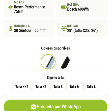
MOTOR
BATERÍA
Bosch Performance
Bosch 600Wh
75Nm
HORQUILLA
RUEDAS
SR Suntour · 50 mm
28″ (talla XXS: 26″)
Colores disponibles
Elige tu talla:
Talla XXS
Talla XS
Talla S
Talla M
Talla L
Pregunta por WhatsApp