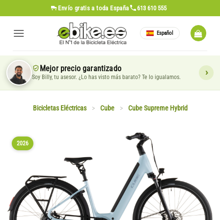
Saltar
Envío gratis
a toda España
613 610 555
al
contenido
Español
Mejor precio garantizado
Soy Billy, tu asesor. ¿Lo has visto más barato? Te lo igualamos.
Bicicletas Eléctricas
>
Cube
>
Cube Supreme Hybrid
2026