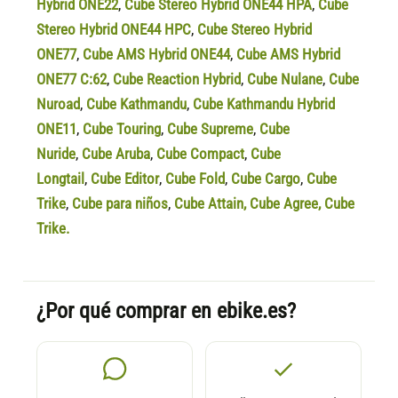
Hybrid ONE22
,
Cube Stereo Hybrid ONE44 HPA
,
Cube
Stereo Hybrid ONE44 HPC
,
Cube Stereo Hybrid
ONE77
,
Cube AMS Hybrid ONE44
,
Cube AMS Hybrid
ONE77 C:62
,
Cube Reaction Hybrid
,
Cube Nulane
,
Cube
Nuroad
,
Cube Kathmandu
,
Cube Kathmandu Hybrid
ONE11
,
Cube Touring
,
Cube Supreme
,
Cube
Nuride
,
Cube Aruba
,
Cube Compact
,
Cube
Longtail
,
Cube Editor
,
Cube Fold
,
Cube Cargo
,
Cube
Trike
,
Cube para niños
,
Cube Attain
,
Cube Agree
,
Cube
Trike.
¿Por qué comprar en ebike.es?