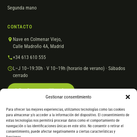
Segunda mano
CONTACTO
Nave en Colmenar Viejo,
Calle Madroño 4A, Madrid
+34 613 610 555
L–J 10–19:30h · V 10–19h (horario de verano) · Sábados
cerrado
Escríbenos por WhatsApp
Gestionar consentimiento
Para ofrecer las mejores experiencias, utilizamos tecnologías como las cookies
para almacenar y/o acceder a la información del dispositivo. El consentimiento de
© 2026 Ebike.es
Aviso legal
Política de cookies
estas tecnologías nos permitirá procesar datos como el comportamiento de
navegación o las identificaciones únicas en este sitio. No consentir o retirar el
VISA
Mastercard
Transferencia
Cofidis
consentimiento, puede afectar negativamente a ciertas características y