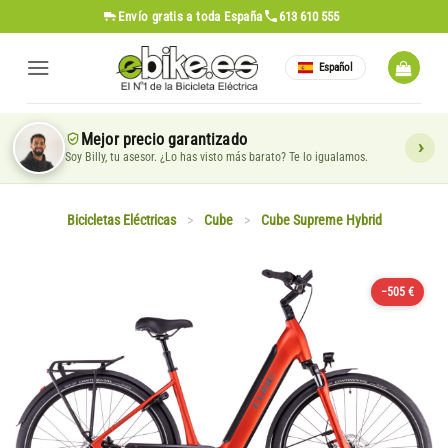
Saltar
Envío gratis
a toda España
613 610 555
al
contenido
Español
Mejor precio garantizado
Soy Billy, tu asesor. ¿Lo has visto más barato? Te lo igualamos.
Bicicletas Eléctricas
>
Cube
>
Cube Supreme Hybrid
−505 €