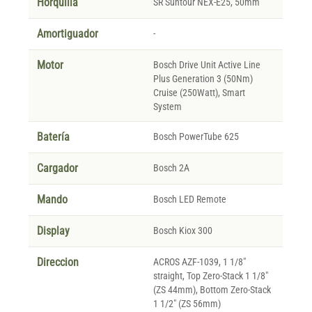
Horquilla
SR Suntour NEX-E25, 50mm
Amortiguador
-
Motor
Bosch Drive Unit Active Line
Plus Generation 3 (50Nm)
Cruise (250Watt), Smart
System
Batería
Bosch PowerTube 625
Cargador
Bosch 2A
Mando
Bosch LED Remote
Display
Bosch Kiox 300
Direccion
ACROS AZF-1039, 1 1/8"
straight, Top Zero-Stack 1 1/8"
(ZS 44mm), Bottom Zero-Stack
1 1/2" (ZS 56mm)