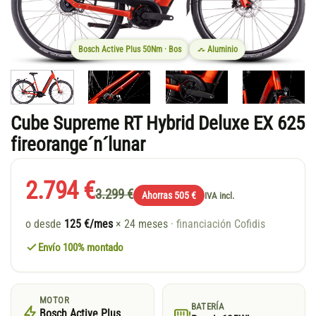
Bosch Active Plus 50Nm · Bos
Aluminio
Cube Supreme RT Hybrid Deluxe EX 625
fireorange´n´lunar
2.794 €
3.299 €
Ahorras 505 €
IVA incl.
o desde
125 €/mes
× 24 meses
· financiación Cofidis
Envío 100% montado
MOTOR
BATERÍA
Bosch Active Plus