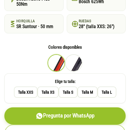
Bosch 625Wh
50Nm
HORQUILLA
RUEDAS
SR Suntour · 50 mm
28″ (talla XXS: 26″)
Colores disponibles
Elige tu talla:
Talla XXS
Talla XS
Talla S
Talla M
Talla L
Pregunta por WhatsApp