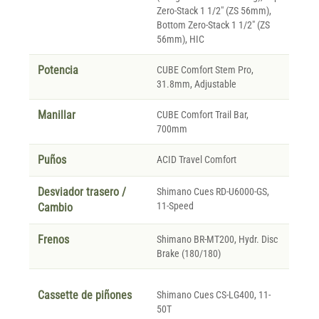
Zero-Stack 1 1/2" (ZS 56mm),
Bottom Zero-Stack 1 1/2" (ZS
56mm), HIC
Potencia
CUBE Comfort Stem Pro,
31.8mm, Adjustable
Manillar
CUBE Comfort Trail Bar,
700mm
Puños
ACID Travel Comfort
Desviador trasero /
Shimano Cues RD-U6000-GS,
11-Speed
Cambio
Frenos
Shimano BR-MT200, Hydr. Disc
Brake (180/180)
Cassette de piñones
Shimano Cues CS-LG400, 11-
50T