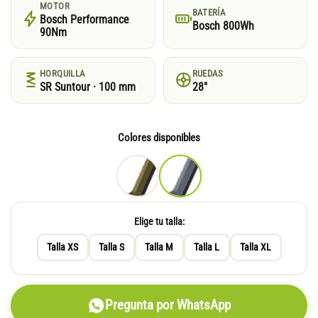
MOTOR
BATERÍA
Bosch Performance
Bosch 800Wh
90Nm
HORQUILLA
RUEDAS
SR Suntour · 100 mm
28"
Colores disponibles
Elige tu talla:
Talla XS
Talla S
Talla M
Talla L
Talla XL
Pregunta por WhatsApp