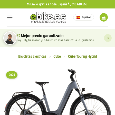
Saltar
Envío gratis
a toda España
613 610 555
al
contenido
Español
Mejor precio garantizado
Soy Billy, tu asesor. ¿Lo has visto más barato? Te lo igualamos.
Bicicletas Eléctricas
>
Cube
>
Cube Touring Hybrid
2026