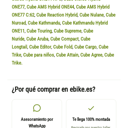
ONE77
,
Cube AMS Hybrid ONE44
,
Cube AMS Hybrid
ONE77 C:62
,
Cube Reaction Hybrid
,
Cube Nulane
,
Cube
Nuroad
,
Cube Kathmandu
,
Cube Kathmandu Hybrid
ONE11
,
Cube Touring
,
Cube Supreme
,
Cube
Nuride
,
Cube Aruba
,
Cube Compact
,
Cube
Longtail
,
Cube Editor
,
Cube Fold
,
Cube Cargo
,
Cube
Trike
,
Cube para niños
,
Cube Attain
,
Cube Agree
,
Cube
Trike.
¿Por qué comprar en ebike.es?
Asesoramiento por
Te llega 100% montada
WhatsApp
Revisada por nuestro taller,