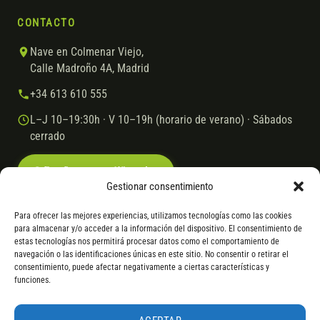
CONTACTO
Nave en Colmenar Viejo,
Calle Madroño 4A, Madrid
+34 613 610 555
L–J 10–19:30h · V 10–19h (horario de verano) · Sábados
cerrado
Escríbenos por WhatsApp
Gestionar consentimiento
Para ofrecer las mejores experiencias, utilizamos tecnologías como las cookies
para almacenar y/o acceder a la información del dispositivo. El consentimiento de
© 2026 Ebike.es
Aviso legal
Política de cookies
estas tecnologías nos permitirá procesar datos como el comportamiento de
navegación o las identificaciones únicas en este sitio. No consentir o retirar el
VISA
Mastercard
Transferencia
Cofidis
consentimiento, puede afectar negativamente a ciertas características y
funciones.
* Financiación instantánea con Cofidis hasta 6.000 € sin intereses.
Gasto de apertura: 4% hasta 18 meses y 7% a 24 meses. Consulta
todos