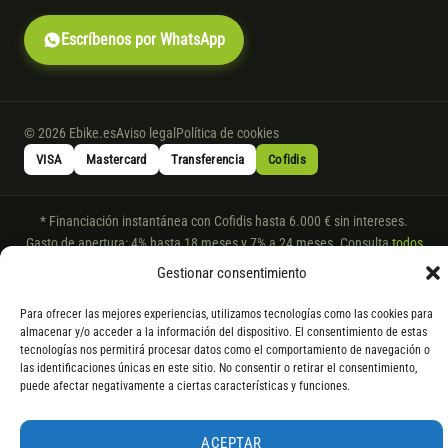
Escríbenos por WhatsApp
© 2026 Ebike.es
Aviso legal
Política de cookies
VISA
Mastercard
Transferencia
Cofidis
* Financiación instantánea con Cofidis hasta 6.000 € sin intereses.
Gasto de apertura: 4% hasta 18 meses y 7% a 24 meses. Consulta
todos
los detalles
por WhatsApp.
Gestionar consentimiento
* Los modelos con entrega inmediata se envían 24 h laborables tras el
Para ofrecer las mejores experiencias, utilizamos tecnologías como las cookies para
pago; los de bajo pedido se confirman con un asesor. Si no fuera posible
almacenar y/o acceder a la información del dispositivo. El consentimiento de estas
servir el producto, se devuelve el importe sin coste. La información de
tecnologías nos permitirá procesar datos como el comportamiento de navegación o
componentes es orientativa; los fabricantes pueden sustituir elementos
las identificaciones únicas en este sitio. No consentir o retirar el consentimiento,
por otros equivalentes o superiores.
puede afectar negativamente a ciertas características y funciones.
ACEPTAR