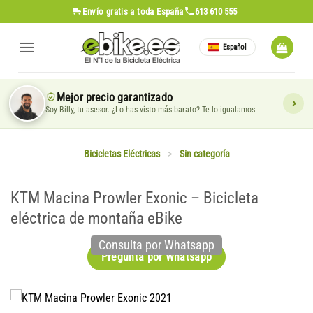
Saltar
Envío gratis
a toda España
613 610 555
al
contenido
Español
Mejor precio garantizado
Soy Billy, tu asesor. ¿Lo has visto más barato? Te lo igualamos.
Bicicletas Eléctricas
>
Sin categoría
KTM Macina Prowler Exonic – Bicicleta
eléctrica de montaña eBike
Consulta por Whatsapp
Pregunta por Whatsapp