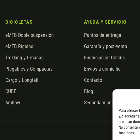
BICICLETAS
AYUDA Y SERVICIO
eMTB Doble suspensión
Puntos de entrega
eMTB Rígidas
Garantía y post-venta
Trekking y Urbanas
Financiación Cofidis
Plegables y Compactas
Envíos a domicilio
Cargo y Longtail
Contacto
CUBE
Blog
Amflow
Segunda mano
Para ofrecer 
y/o acceder a
procesar dato
No consentir 
funciones.