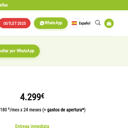
señas
WhatsApp
Español
OUTLET 2025
ultar por WhatsApp
4.299
€
€
 180
/mes x 24 meses (+
gastos de apertura*
)
Entrega inmediata