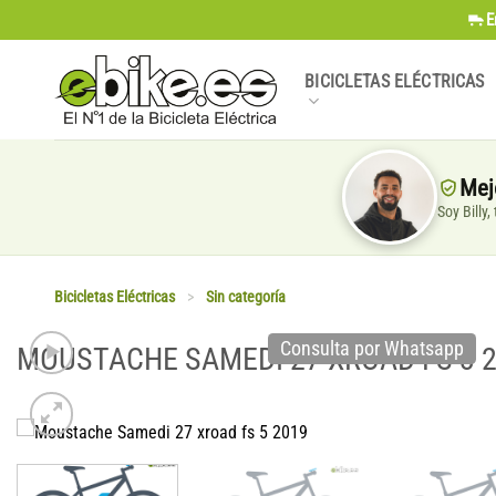
Saltar
E
al
contenido
BICICLETAS ELÉCTRICAS
Mej
Soy Billy
Bicicletas Eléctricas
>
Sin categoría
Consulta por Whatsapp
MOUSTACHE SAMEDI 27 XROAD FS 3 