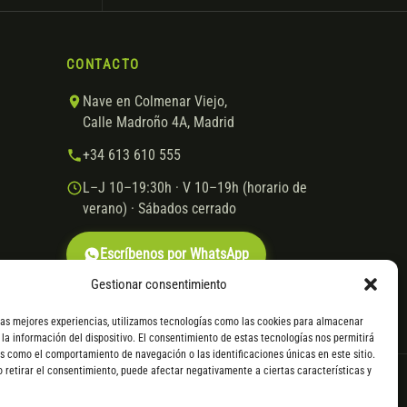
CONTACTO
Nave en Colmenar Viejo,
Calle Madroño 4A, Madrid
+34 613 610 555
L–J 10–19:30h · V 10–19h (horario de
verano) · Sábados cerrado
Escríbenos por WhatsApp
Gestionar consentimiento
las mejores experiencias, utilizamos tecnologías como las cookies para almacenar
 la información del dispositivo. El consentimiento de estas tecnologías nos permitirá
s como el comportamiento de navegación o las identificaciones únicas en este sitio.
o retirar el consentimiento, puede afectar negativamente a ciertas características y
VISA
Mastercard
Transferencia
Cofidis