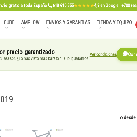
nvío gratis
a toda España
613 610 555
4,9
en Google · +700 re
★★★★★
CUBE
AMFLOW
ENVIOS Y GARANTIAS
TIENDA Y EQUIPO
or precio garantizado
Ver condiciones
Cons
, tu asesor. ¿Lo has visto más barato? Te lo igualamos.
2019
o desde