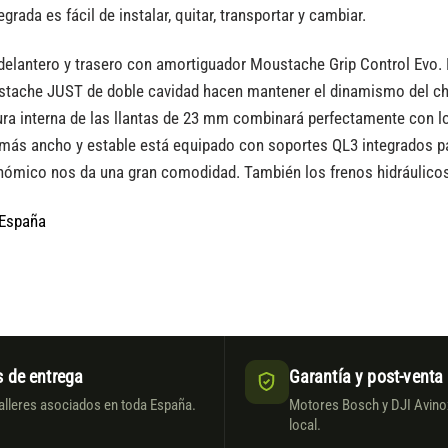
ada es fácil de instalar, quitar, transportar y cambiar.
delantero y trasero con amortiguador Moustache Grip Control Evo.
tache JUST de doble cavidad hacen mantener el dinamismo del chas
ra interna de las llantas de 23 mm combinará perfectamente con l
ás ancho y estable está equipado con soportes QL3 integrados para 
onómico nos da una gran comodidad. También los frenos hidráulico
 España
 de entrega
Garantía y post-venta
alleres asociados en toda España.
Motores Bosch y DJI Avinox
local.