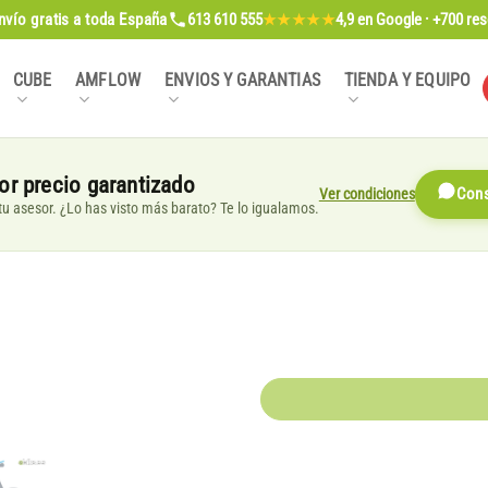
nvío gratis
a toda España
613 610 555
4,9
en Google · +700 re
★★★★★
CUBE
AMFLOW
ENVIOS Y GARANTIAS
TIENDA Y EQUIPO
or precio garantizado
Ver condiciones
Cons
, tu asesor. ¿Lo has visto más barato? Te lo igualamos.