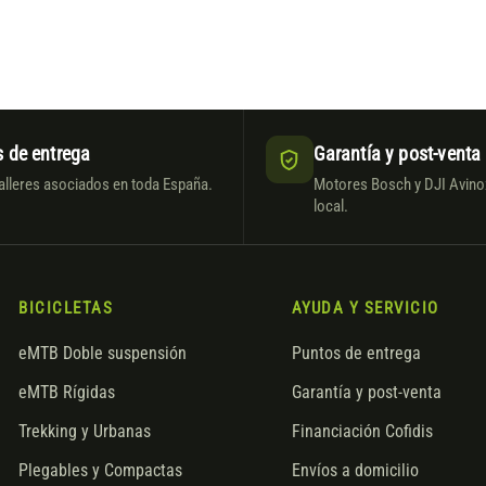
 de entrega
Garantía y post-venta
alleres asociados en toda España.
Motores Bosch y DJI Avinox
local.
BICICLETAS
AYUDA Y SERVICIO
eMTB Doble suspensión
Puntos de entrega
eMTB Rígidas
Garantía y post-venta
Trekking y Urbanas
Financiación Cofidis
Plegables y Compactas
Envíos a domicilio