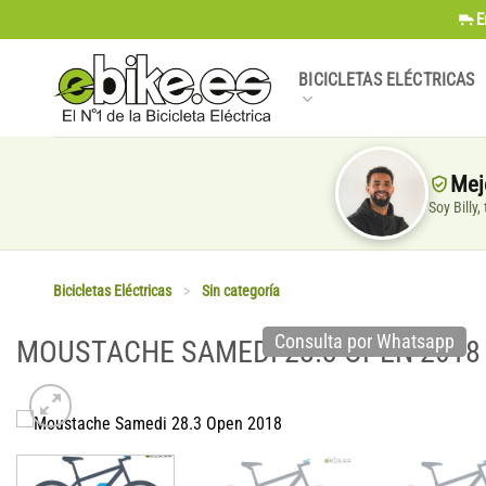
Saltar
E
al
contenido
BICICLETAS ELÉCTRICAS
Mej
Soy Billy
Bicicletas Eléctricas
>
Sin categoría
Consulta por Whatsapp
MOUSTACHE SAMEDI 28.3 OPEN 2018