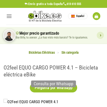
Saltar
Envío gratis
a toda España
613 610 555
al
contenido
Español
Mejor precio garantizado
Soy Billy, tu asesor. ¿Lo has visto más barato? Te lo igualamos.
Bicicletas Eléctricas
>
Sin categoría
O2feel EQUO CARGO POWER 4.1 – Bicicleta
eléctrica eBike
Consulta por Whatsapp
Pregunta por Whatsapp