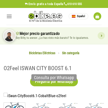
Saltar
Envío gratis
a toda España
613 610 555
al
contenido
Español
Mejor precio garantizado
Soy Billy, tu asesor. ¿Lo has visto más barato? Te lo igualamos.
Bicicletas Eléctricas
>
Sin categoría
O2Feel ISWAN CITY BOOST 6.1
Consulta por Whatsapp
Pregunta por Whatsapp