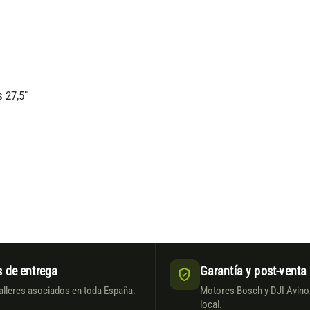
 27,5″
 de entrega
Garantía y post-venta
alleres asociados en toda España.
Motores Bosch y DJI Avinox
local.