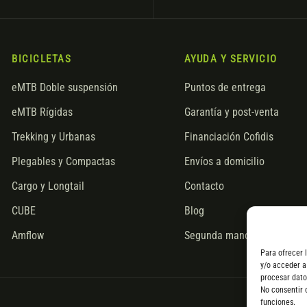
BICICLETAS
AYUDA Y SERVICIO
eMTB Doble suspensión
Puntos de entrega
eMTB Rígidas
Garantía y post-venta
Trekking y Urbanas
Financiación Cofidis
Plegables y Compactas
Envíos a domicilio
Cargo y Longtail
Contacto
CUBE
Blog
Amflow
Segunda mano
Para ofrecer 
y/o acceder a
procesar dato
No consentir 
funciones.