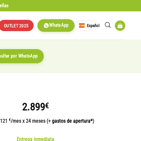
señas
WhatsApp
Español
OUTLET 2025
ultar por WhatsApp
2.899
€
€
 121
/mes x 24 meses (+
gastos de apertura*
)
Entrega inmediata