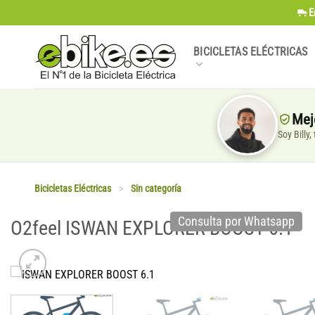
Saltar
E
al
contenido
BICICLETAS ELÉCTRICAS
Mej
Soy Billy
Bicicletas Eléctricas
>
Sin categoría
Consulta por Whatsapp
O2feel ISWAN EXPLORER BOOST 6.1