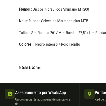
Frenos :
Discos hidráulicos Shimano MT200
Neumàticos :
Schwalbe Marathon plus MTB
Tallas :
S – Ruedas 26″
/
M – Ruedas 27,5″ / L – Ruedas
Colores :
Negro intenso / Rojo ladrillo
Más bicis O2feel
Asesoramiento por WhatsApp
Puntos
Un comercial te acompaña de principio a
Red de t
fin.