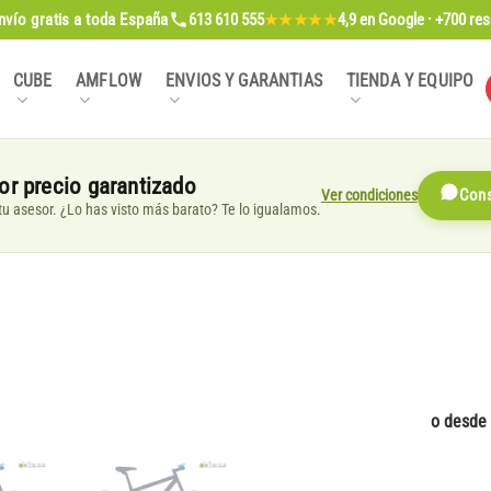
nvío gratis
a toda España
613 610 555
4,9
en Google · +700 re
★★★★★
CUBE
AMFLOW
ENVIOS Y GARANTIAS
TIENDA Y EQUIPO
or precio garantizado
Ver condiciones
Cons
, tu asesor. ¿Lo has visto más barato? Te lo igualamos.
o desde