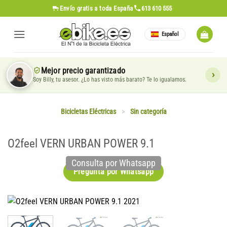
Saltar
Envío gratis
a toda España
613 610 555
al
contenido
Español
Mejor precio garantizado
Soy Billy, tu asesor. ¿Lo has visto más barato? Te lo igualamos.
Bicicletas Eléctricas
>
Sin categoría
O2feel VERN URBAN POWER 9.1
Consulta por Whatsapp
Pregunta por Whatsapp