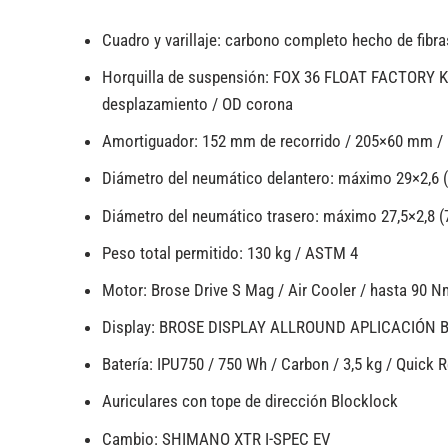
Cuadro y varillaje: carbono completo hecho de fib
Horquilla de suspensión: FOX 36 FLOAT FACTORY 
desplazamiento / OD corona
Amortiguador: 152 mm de recorrido / 205×60 mm / 
Diámetro del neumático delantero: máximo 29×2,6 
Diámetro del neumático trasero: máximo 27,5×2,8 (
Peso total permitido: 130 kg / ASTM 4
Motor: Brose Drive S Mag / Air Cooler / hasta 90 N
Display: BROSE DISPLAY ALLROUND APLICACIÓN 
Batería: IPU750 / 750 Wh / Carbon / 3,5 kg / Quick 
Auriculares con tope de dirección Blocklock
Cambio: SHIMANO XTR I-SPEC EV