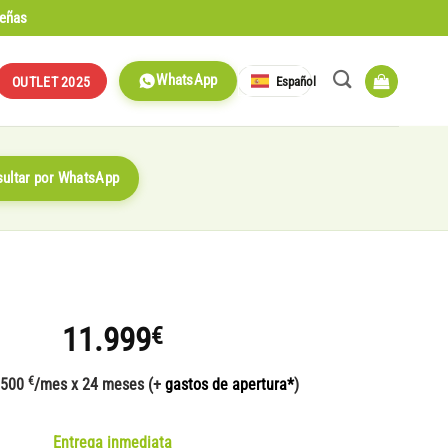
señas
WhatsApp
Español
OUTLET 2025
ultar por WhatsApp
11.999
€
€
 500
/mes x 24 meses (+
gastos de apertura*
)
Entrega inmediata