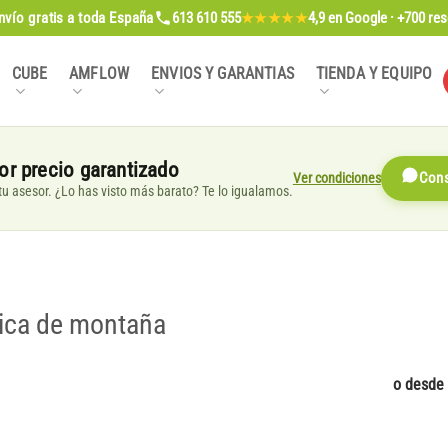
nvío gratis
a toda España
613 610 555
4,9
en Google · +700 re
★★★★★
CUBE
AMFLOW
ENVIOS Y GARANTIAS
TIENDA Y EQUIPO
or precio garantizado
Ver condiciones
Cons
, tu asesor. ¿Lo has visto más barato? Te lo igualamos.
rica de montaña
o desde