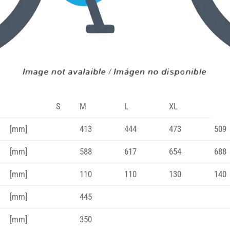
S
M
L
XL
[mm]
413
444
473
509
[mm]
588
617
654
688
[mm]
110
110
130
140
[mm]
445
[mm]
350