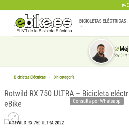
Saltar
E
al
contenido
BICICLETAS ELÉCTRICAS
Mej
Soy Billy
Bicicletas Eléctricas
>
Sin categoría
Rotwild RX 750 ULTRA – Bicicleta eléct
Consulta por Whatsapp
eBike