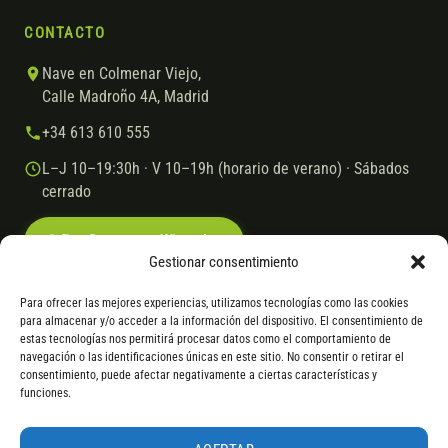
CONTACTO
Nave en Colmenar Viejo,
Calle Madroño 4A, Madrid
+34 613 610 555
L–J 10–19:30h · V 10–19h (horario de verano) · Sábados
cerrado
Escríbenos por WhatsApp
Gestionar consentimiento
Para ofrecer las mejores experiencias, utilizamos tecnologías como las cookies
para almacenar y/o acceder a la información del dispositivo. El consentimiento de
© 2026 Ebike.es
Aviso legal
Política de cookies
estas tecnologías nos permitirá procesar datos como el comportamiento de
navegación o las identificaciones únicas en este sitio. No consentir o retirar el
VISA
Mastercard
Transferencia
Cofidis
consentimiento, puede afectar negativamente a ciertas características y
funciones.
* Financiación instantánea con Cofidis hasta 6.000 € sin intereses.
Gasto de apertura: 4% hasta 18 meses y 7% a 24 meses. Consulta
todos