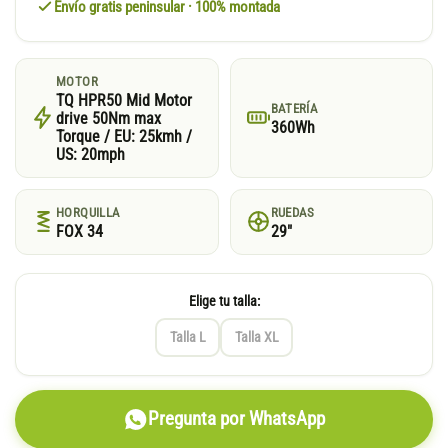
Envío gratis peninsular · 100% montada
MOTOR
TQ HPR50 Mid Motor
BATERÍA
drive 50Nm max
360Wh
Torque / EU: 25kmh /
US: 20mph
HORQUILLA
RUEDAS
FOX 34
29"
Elige tu talla:
Talla L
Talla XL
Pregunta por WhatsApp