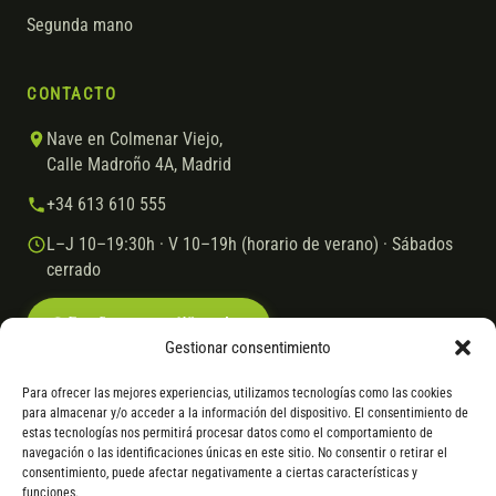
Segunda mano
CONTACTO
Nave en Colmenar Viejo,
Calle Madroño 4A, Madrid
+34 613 610 555
L–J 10–19:30h · V 10–19h (horario de verano) · Sábados
cerrado
Escríbenos por WhatsApp
Gestionar consentimiento
Para ofrecer las mejores experiencias, utilizamos tecnologías como las cookies
para almacenar y/o acceder a la información del dispositivo. El consentimiento de
© 2026 Ebike.es
Aviso legal
Política de cookies
estas tecnologías nos permitirá procesar datos como el comportamiento de
navegación o las identificaciones únicas en este sitio. No consentir o retirar el
VISA
Mastercard
Transferencia
Cofidis
consentimiento, puede afectar negativamente a ciertas características y
funciones.