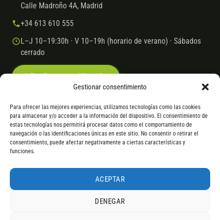
Calle Madroño 4A, Madrid
+34 613 610 555
L–J 10–19:30h · V 10–19h (horario de verano) · Sábados
cerrado
Escríbenos por WhatsApp
Gestionar consentimiento
Para ofrecer las mejores experiencias, utilizamos tecnologías como las cookies
para almacenar y/o acceder a la información del dispositivo. El consentimiento de
© 2026 Ebike.es
Aviso legal
Política de cookies
estas tecnologías nos permitirá procesar datos como el comportamiento de
navegación o las identificaciones únicas en este sitio. No consentir o retirar el
VISA
Mastercard
Transferencia
Cofidis
consentimiento, puede afectar negativamente a ciertas características y
funciones.
* Financiación instantánea con Cofidis hasta 6.000 € sin intereses.
Gasto de apertura: 4% hasta 18 meses y 7% a 24 meses. Consulta
todos
ACEPTAR
los detalles
por WhatsApp.
DENEGAR
* Los modelos con entrega inmediata se envían 24 h laborables tras el
pago; los de bajo pedido se confirman con un asesor. Si no fuera posible