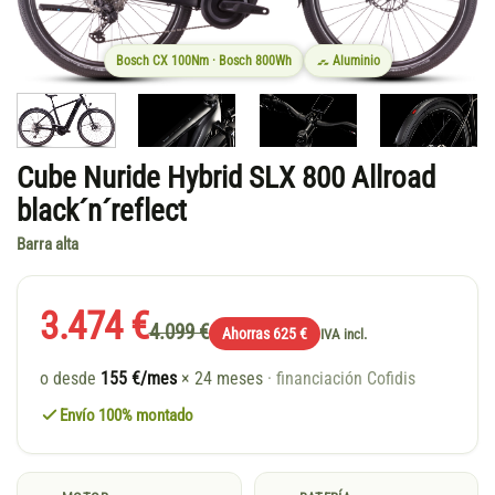
Bosch CX 100Nm · Bosch 800Wh
Aluminio
Cube Nuride Hybrid SLX 800 Allroad
black´n´reflect
Barra alta
3.474 €
4.099 €
Ahorras 625 €
IVA incl.
o desde
155 €/mes
× 24 meses
· financiación Cofidis
Envío 100% montado