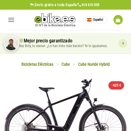
Saltar
Envío gratis
a toda España
613 610 555
al
contenido
Español
Mejor precio garantizado
Soy Billy, tu asesor. ¿Lo has visto más barato? Te lo igualamos.
Bicicletas Eléctricas
>
Cube
>
Cube Nuride Hybrid
−625 €