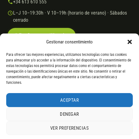
+34 613 610 555
L–J 10–19:30h · V 10–19h (horario de verano) · Sábados
cerrado
Escríbenos por WhatsApp
Gestionar consentimiento
Para ofrecer las mejores experiencias, utilizamos tecnologías como las cookies
para almacenar y/o acceder a la información del dispositivo. El consentimiento de
© 2026 Ebike.es
Aviso legal
Política de cookies
estas tecnologías nos permitirá procesar datos como el comportamiento de
navegación o las identificaciones únicas en este sitio. No consentir o retirar el
VISA
Mastercard
Transferencia
Cofidis
consentimiento, puede afectar negativamente a ciertas características y
funciones.
* Financiación instantánea con Cofidis hasta 6.000 € sin intereses.
Gasto de apertura: 4% hasta 18 meses y 7% a 24 meses. Consulta
todos
ACEPTAR
los detalles
por WhatsApp.
DENEGAR
* Los modelos con entrega inmediata se envían 24 h laborables tras el
pago; los de bajo pedido se confirman con un asesor. Si no fuera posible
VER PREFERENCIAS
servir el producto, se devuelve el importe sin coste. La información de
4,9
componentes es orientativa; los fabricantes pueden sustituir elementos