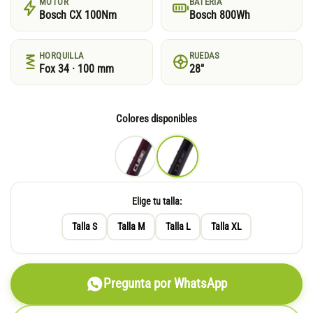
MOTOR
BATERÍA
Bosch CX 100Nm
Bosch 800Wh
HORQUILLA
RUEDAS
Fox 34 · 100 mm
28"
Colores disponibles
Elige tu talla:
Talla S
Talla M
Talla L
Talla XL
Pregunta por WhatsApp