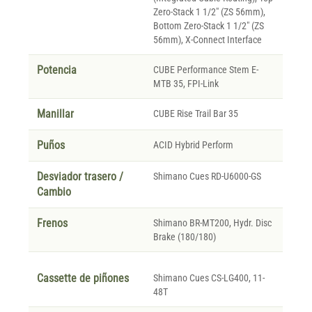
Zero-Stack 1 1/2" (ZS 56mm),
Bottom Zero-Stack 1 1/2" (ZS
56mm), X-Connect Interface
Potencia
CUBE Performance Stem E-
MTB 35, FPI-Link
Manillar
CUBE Rise Trail Bar 35
Puños
ACID Hybrid Perform
Desviador trasero /
Shimano Cues RD-U6000-GS
Cambio
Frenos
Shimano BR-MT200, Hydr. Disc
Brake (180/180)
Cassette de piñones
Shimano Cues CS-LG400, 11-
48T