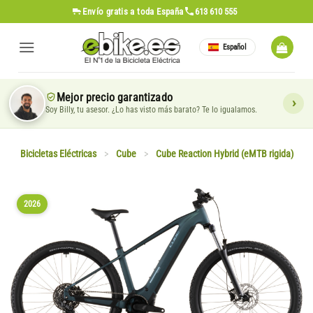
Saltar
Envío gratis
a toda España
613 610 555
al
contenido
Español
Mejor precio garantizado
Soy Billy, tu asesor. ¿Lo has visto más barato? Te lo igualamos.
Bicicletas Eléctricas
>
Cube
>
Cube Reaction Hybrid (eMTB rigida)
2026