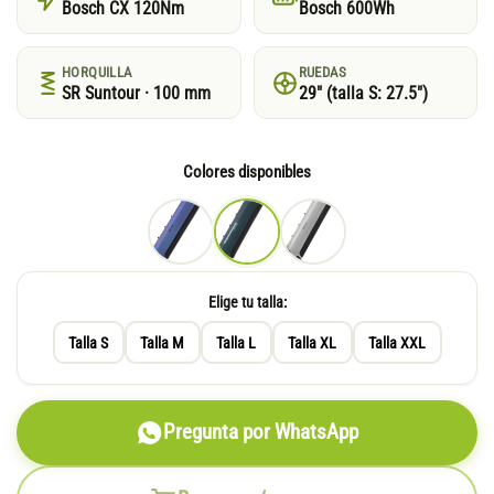
Bosch CX 120Nm
Bosch 600Wh
HORQUILLA
RUEDAS
SR Suntour · 100 mm
29″ (talla S: 27.5″)
Colores disponibles
Elige tu talla:
Talla S
Talla M
Talla L
Talla XL
Talla XXL
Pregunta por WhatsApp