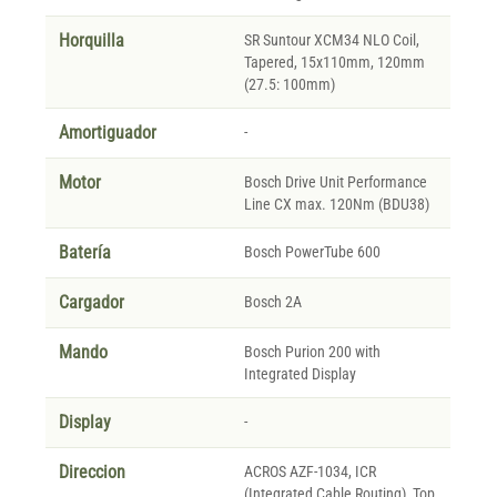
Horquilla
SR Suntour XCM34 NLO Coil,
Tapered, 15x110mm, 120mm
(27.5: 100mm)
Amortiguador
-
Motor
Bosch Drive Unit Performance
Line CX max. 120Nm (BDU38)
Batería
Bosch PowerTube 600
Cargador
Bosch 2A
Mando
Bosch Purion 200 with
Integrated Display
Display
-
Direccion
ACROS AZF-1034, ICR
(Integrated Cable Routing), Top