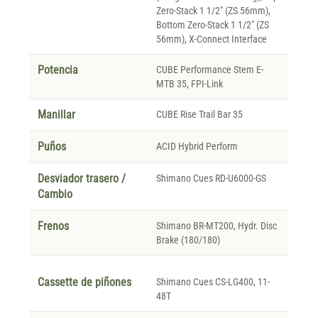
Zero-Stack 1 1/2" (ZS 56mm),
Bottom Zero-Stack 1 1/2" (ZS
56mm), X-Connect Interface
Potencia
CUBE Performance Stem E-
MTB 35, FPI-Link
Manillar
CUBE Rise Trail Bar 35
Puños
ACID Hybrid Perform
Desviador trasero /
Shimano Cues RD-U6000-GS
Cambio
Frenos
Shimano BR-MT200, Hydr. Disc
Brake (180/180)
Cassette de piñones
Shimano Cues CS-LG400, 11-
48T