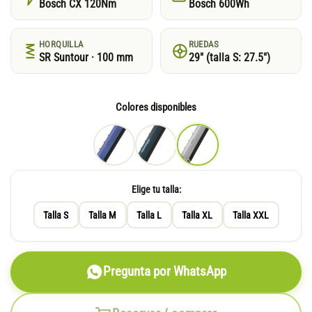
Bosch CX 120Nm
Bosch 600Wh
HORQUILLA
RUEDAS
SR Suntour · 100 mm
29″ (talla S: 27.5″)
Colores disponibles
Elige tu talla:
Talla S
Talla M
Talla L
Talla XL
Talla XXL
Pregunta por WhatsApp