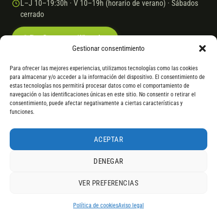
L–J 10–19:30h · V 10–19h (horario de verano) · Sábados
cerrado
Escríbenos por WhatsApp
Gestionar consentimiento
Para ofrecer las mejores experiencias, utilizamos tecnologías como las cookies
para almacenar y/o acceder a la información del dispositivo. El consentimiento de
© 2026 Ebike.es
Aviso legal
Política de cookies
estas tecnologías nos permitirá procesar datos como el comportamiento de
navegación o las identificaciones únicas en este sitio. No consentir o retirar el
VISA
Mastercard
Transferencia
Cofidis
consentimiento, puede afectar negativamente a ciertas características y
funciones.
* Financiación instantánea con Cofidis hasta 6.000 € sin intereses.
Gasto de apertura: 4% hasta 18 meses y 7% a 24 meses. Consulta
todos
ACEPTAR
los detalles
por WhatsApp.
DENEGAR
* Los modelos con entrega inmediata se envían 24 h laborables tras el
pago; los de bajo pedido se confirman con un asesor. Si no fuera posible
VER PREFERENCIAS
servir el producto, se devuelve el importe sin coste. La información de
4,9
componentes es orientativa; los fabricantes pueden sustituir elementos
RESEÑAS DE
G
O
O
G
L
E
por otros equivalentes o superiores.
Política de cookies
Aviso legal