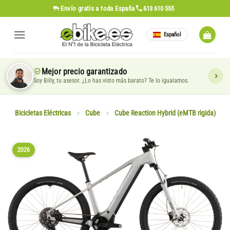
Saltar
Envío gratis
a toda España
613 610 555
al
contenido
Español
Mejor precio garantizado
Soy Billy, tu asesor. ¿Lo has visto más barato? Te lo igualamos.
Bicicletas Eléctricas
>
Cube
>
Cube Reaction Hybrid (eMTB rigida)
2026