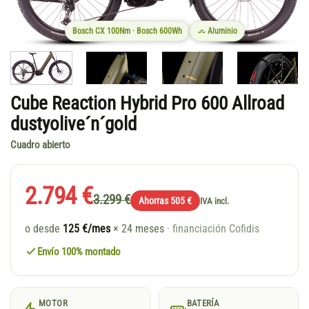
Bosch CX 100Nm · Bosch 600Wh
Aluminio
Cube Reaction Hybrid Pro 600 Allroad
dustyolive´n´gold
Cuadro abierto
2.794 €
3.299 €
Ahorras 505 €
IVA incl.
o desde
125 €/mes
× 24 meses
· financiación Cofidis
Envío 100% montado
MOTOR
BATERÍA