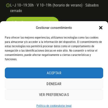
L–J 10–19:30h · V 10–19h (horario de verano) · Sábados
cerrado
Escríbenos por WhatsApp
Gestionar consentimiento
Para ofrecer las mejores experiencias, utilizamos tecnologías como las cookies
para almacenar y/o acceder a la información del dispositivo. El consentimiento de
© 2026 Ebike.es
Aviso legal
Política de cookies
estas tecnologías nos permitirá procesar datos como el comportamiento de
navegación o las identificaciones únicas en este sitio. No consentir o retirar el
VISA
Mastercard
Transferencia
Cofidis
consentimiento, puede afectar negativamente a ciertas características y
funciones.
* Financiación instantánea con Cofidis hasta 6.000 € sin intereses.
Gasto de apertura: 4% hasta 18 meses y 7% a 24 meses. Consulta
todos
ACEPTAR
los detalles
por WhatsApp.
DENEGAR
* Los modelos con entrega inmediata se envían 24 h laborables tras el
pago; los de bajo pedido se confirman con un asesor. Si no fuera posible
VER PREFERENCIAS
servir el producto, se devuelve el importe sin coste. La información de
4,9
componentes es orientativa; los fabricantes pueden sustituir elementos
RESEÑAS DE
G
O
O
G
L
E
por otros equivalentes o superiores.
Política de cookies
Aviso legal