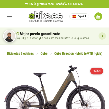
Saltar
Envío gratis
a toda España
613 610 555
al
contenido
Español
Mejor precio garantizado
Soy Billy, tu asesor. ¿Lo has visto más barato? Te lo igualamos.
Bicicletas Eléctricas
>
Cube
>
Cube Reaction Hybrid (eMTB rigida)
−505 €