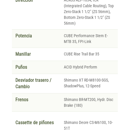
Direccion
ACROS AZF-1034, ICR
(Integrated Cable Routing), Top
Zero-Stack 1 1/2" (ZS 56mm),
Bottom Zero-Stack 1 1/2" (ZS
56mm)
Potencia
CUBE Performance Stem E-
MTB 35, FPI-Link
Manillar
CUBE Rise Trail Bar 35
Puños
ACID Hybrid Perform
Desviador trasero /
Shimano XT RD-M8100-SGS,
ShadowPlus, 12-Speed
Cambio
Frenos
Shimano BR-MT200, Hydr. Disc
Brake (180)
Cassette de piñones
Shimano Deore CS-M6100, 10-
51T