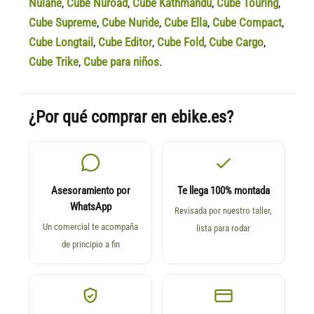
Nulane
,
Cube Nuroad
,
Cube Kathmandu
,
Cube Touring
,
Cube Supreme
,
Cube Nuride
,
Cube Ella
,
Cube Compact
,
Cube Longtail
,
Cube Editor
,
Cube Fold
,
Cube Cargo
,
Cube Trike
,
Cube para niños
.
¿Por qué comprar en ebike.es?
Asesoramiento por
Te llega 100% montada
WhatsApp
Revisada por nuestro taller,
Un comercial te acompaña
lista para rodar
de principio a fin