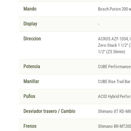
Mando
Bosch Purion 200 w
Display
-
Direccion
ACROS AZF-1034, IC
Zero-Stack 1 1/2" 
1/2" (ZS 56mm)
Potencia
CUBE Performance 
Manillar
CUBE Rise Trail Bar
Puños
ACID Hybrid Perfo
Desviador trasero / Cambio
Shimano XT RD-M81
Frenos
Shimano BR-MT200, 