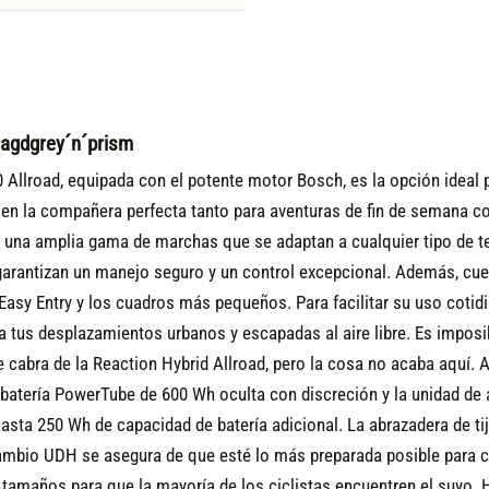
ragdgrey´n´prism
0 Allroad, equipada con el potente motor Bosch, es la opción ideal
 en la compañera perfecta tanto para aventuras de fin de semana c
 una amplia gama de marchas que se adaptan a cualquier tipo de ter
arantizan un manejo seguro y un control excepcional. Además, cuen
sy Entry y los cuadros más pequeños. Para facilitar su uso cotidia
ra tus desplazamientos urbanos y escapadas al aire libre.
Es imposib
 de cabra de la Reaction Hybrid Allroad, pero la cosa no acaba aquí
la batería PowerTube de 600 Wh oculta con discreción y la unidad d
asta 250 Wh de capacidad de batería adicional. La abrazadera de tija
e cambio UDH se asegura de que esté lo más preparada posible par
s tamaños para que la mayoría de los ciclistas encuentren el suyo