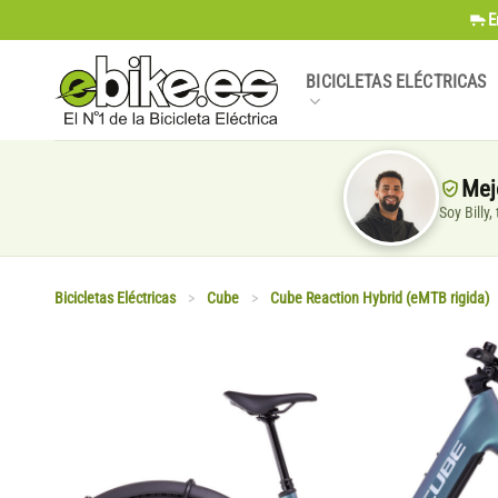
Saltar
E
al
contenido
BICICLETAS ELÉCTRICAS
Mej
Soy Billy
Bicicletas Eléctricas
>
Cube
>
Cube Reaction Hybrid (eMTB rigida)