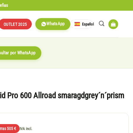
señas
WhatsApp
Español
OUTLET 2025
ultar por WhatsApp
id Pro 600 Allroad smaragdgrey´n´prism
rras 505 €
IVA incl.