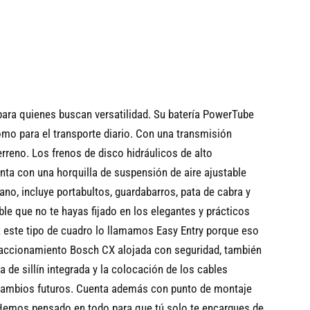
 para quienes buscan versatilidad. Su batería PowerTube
omo para el transporte diario. Con una transmisión
reno. Los frenos de disco hidráulicos de alto
ta con una horquilla de suspensión de aire ajustable
no, incluye portabultos, guardabarros, pata de cabra y
le que no te hayas fijado en los elegantes y prácticos
. A este tipo de cuadro lo llamamos Easy Entry porque eso
e accionamiento Bosch CX alojada con seguridad, también
 de sillín integrada y la colocación de los cables
a cambios futuros. Cuenta además con punto de montaje
. Hemos pensado en todo para que tú solo te encargues de