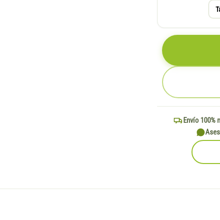
T
Envío 100% 
Ases