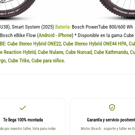
U38), Smart System (2025)
Batería:
Bosch PowerTube 800/600 Wh (
Bosch eBike Flow (
Android
-
iPhone
) * Disponible en la gama Cube
BE
:
Cube Stereo Hybrid ONE22
,
Cube Stereo Hybrid ONE44 HPA
,
Cu
e Reaction Hybrid
,
Cube Nulane
,
Cube Nuroad
,
Cube Kathmandu
,
Cu
rgo
,
Cube Trike
,
Cube para niños
.
Te llega 100% montada
Garantía y servicio postven
da por nuestro taller, lista para rodar
Motor Bosch · soporte y taller en 