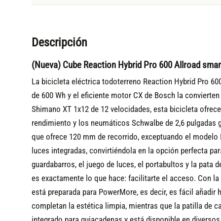
Descripción
(Nueva) Cube Reaction Hybrid Pro 600 Allroad sma
La bicicleta eléctrica todoterreno Reaction Hybrid Pro 60
de 600 Wh y el eficiente motor CX de Bosch la convierten
Shimano XT 1x12 de 12 velocidades, esta bicicleta ofrece
rendimiento y los neumáticos Schwalbe de 2,6 pulgadas g
que ofrece 120 mm de recorrido, exceptuando el modelo Ea
luces integradas, convirtiéndola en la opción perfecta pa
guardabarros, el juego de luces, el portabultos y la pata
es exactamente lo que hace: facilitarte el acceso. Con 
está preparada para PowerMore, es decir, es fácil añadir h
completan la estética limpia, mientras que la patilla d
integrado para guiacadenas y está disponible en diverso