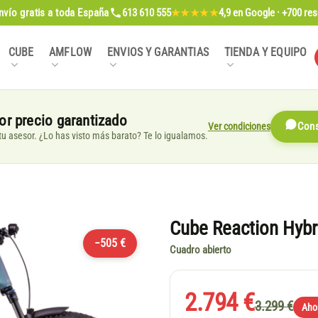
nvío gratis
a toda España
613 610 555
4,9
en Google · +700 re
★★★★★
CUBE
AMFLOW
ENVIOS Y GARANTIAS
TIENDA Y EQUIPO
or precio garantizado
Ver condiciones
Cons
, tu asesor. ¿Lo has visto más barato? Te lo igualamos.
Cube Reaction Hybr
−505 €
Cuadro abierto
2.794 €
3.299 €
Aho