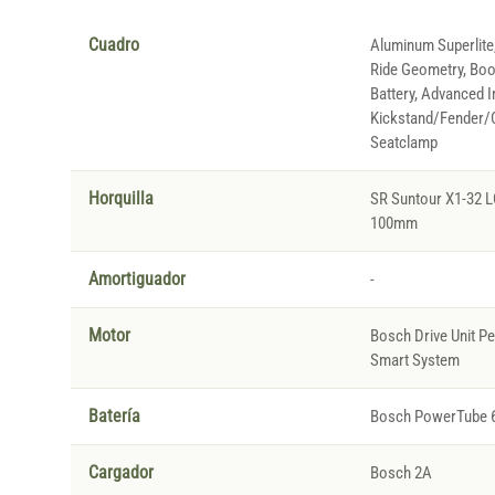
Cuadro
Aluminum Superlite,
Ride Geometry, Boos
Battery, Advanced I
Kickstand/Fender/C
Seatclamp
Horquilla
SR Suntour X1-32 L
100mm
Amortiguador
-
Motor
Bosch Drive Unit P
Smart System
Batería
Bosch PowerTube 
Cargador
Bosch 2A