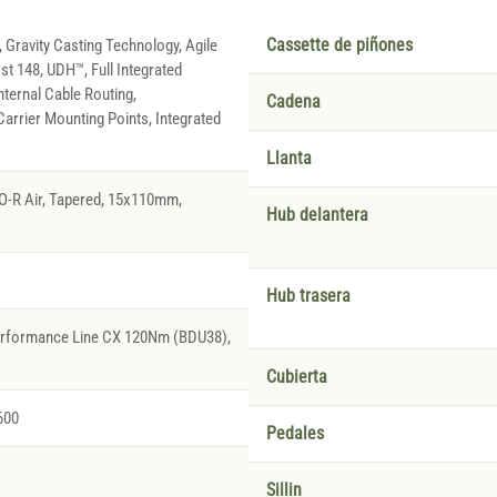
 Gravity Casting Technology, Agile
Cassette de piñones
t 148, UDH™, Full Integrated
nternal Cable Routing,
Cadena
arrier Mounting Points, Integrated
Llanta
O-R Air, Tapered, 15x110mm,
Hub delantera
Hub trasera
erformance Line CX 120Nm (BDU38),
Cubierta
600
Pedales
Sillin