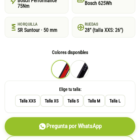
Bosch Performance
Bosch 625Wh
75Nm
HORQUILLA
RUEDAS
SR Suntour · 50 mm
28″ (talla XXS: 26″)
Colores disponibles
Elige tu talla:
Talla XXS
Talla XS
Talla S
Talla M
Talla L
Pregunta por WhatsApp