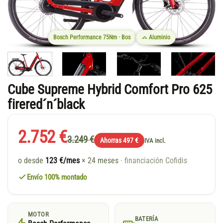
Bosch Performance 75Nm · Bos
Aluminio
Cube Supreme Hybrid Comfort Pro 625
firered´n´black
2.752 €
3.249 €
Ahorras 497 €
IVA incl.
o desde
123 €/mes
× 24 meses
· financiación Cofidis
Envío 100% montado
MOTOR
BATERÍA