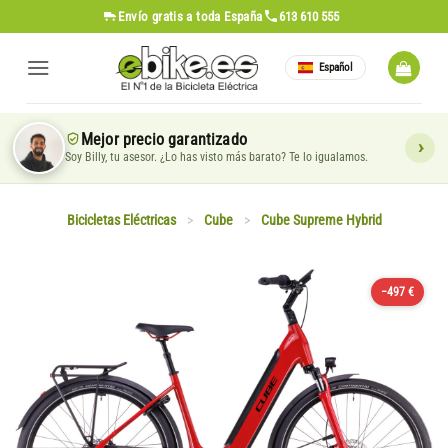
Saltar
Envío gratis
a toda España
613 610 555
al
contenido
Español
Mejor precio garantizado
Soy Billy, tu asesor. ¿Lo has visto más barato? Te lo igualamos.
Bicicletas Eléctricas
>
Cube
>
Cube Supreme Hybrid
−497 €