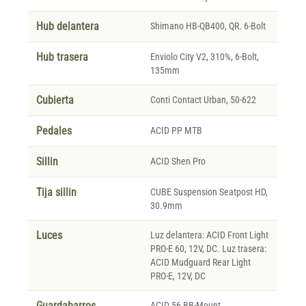
Hub delantera
Shimano HB-QB400, QR. 6-Bolt
Hub trasera
Enviolo City V2, 310%, 6-Bolt,
135mm
Cubierta
Conti Contact Urban, 50-622
Pedales
ACID PP MTB
Sillin
ACID Shen Pro
Tija sillin
CUBE Suspension Seatpost HD,
30.9mm
Luces
Luz delantera: ACID Front Light
PRO-E 60, 12V, DC. Luz trasera:
ACID Mudguard Rear Light
PRO-E, 12V, DC
Guardabarros
ACID 56 BB-Mount