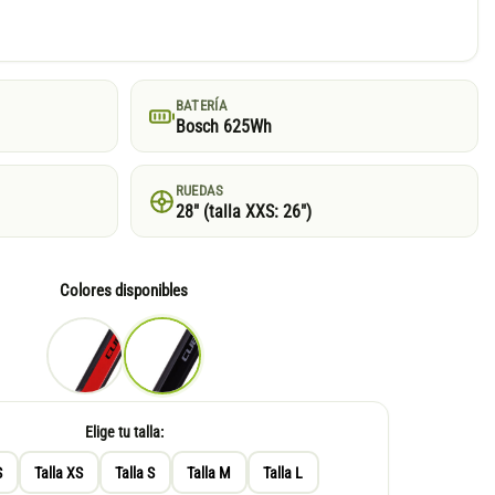
BATERÍA
Bosch 625Wh
RUEDAS
28″ (talla XXS: 26″)
Colores disponibles
Elige tu talla:
S
Talla XS
Talla S
Talla M
Talla L