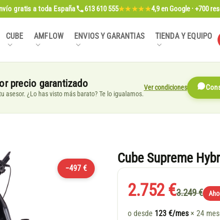
nvío gratis
a toda España
613 610 555
4,9
en Google · +700 re
★★★★★
CUBE
AMFLOW
ENVIOS Y GARANTIAS
TIENDA Y EQUIPO
or precio garantizado
Ver condiciones
Cons
, tu asesor. ¿Lo has visto más barato? Te lo igualamos.
Cube Supreme Hybri
−497 €
2.752 €
3.249 €
Aho
o desde
123 €/mes
× 24 me