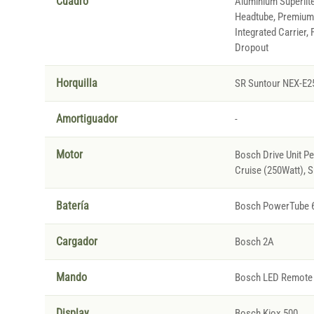
Cuadro
Aluminium Superlit
Headtube, Premium 
Integrated Carrier, F
Dropout
Horquilla
SR Suntour NEX-E2
Amortiguador
-
Motor
Bosch Drive Unit P
Cruise (250Watt), 
Batería
Bosch PowerTube 
Cargador
Bosch 2A
Mando
Bosch LED Remote
Display
Bosch Kiox 500