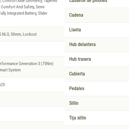
e, Comfort Ride Geometry, Tapered
Cassette de piñones
Comfort And Safety, Semi-
ully Integrated Battery, Slider
Cadena
Llanta
5 NLO, 50mm, Lockout
Hub delantera
Hub trasera
erformance Generation 3 (75Nm)
Smart System
Cubierta
625
Pedales
Sillin
Tija sillin