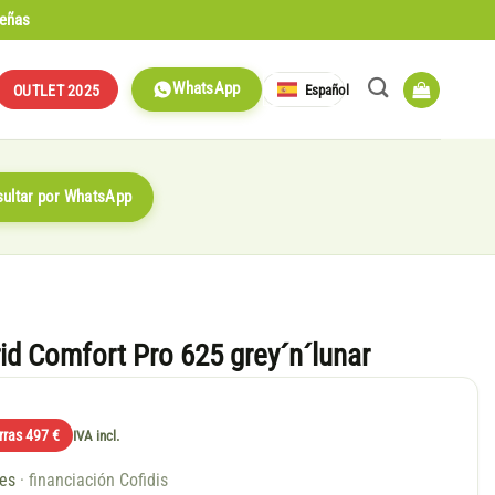
señas
WhatsApp
Español
OUTLET 2025
ultar por WhatsApp
d Comfort Pro 625 grey´n´lunar
rras 497 €
IVA incl.
ses
· financiación Cofidis