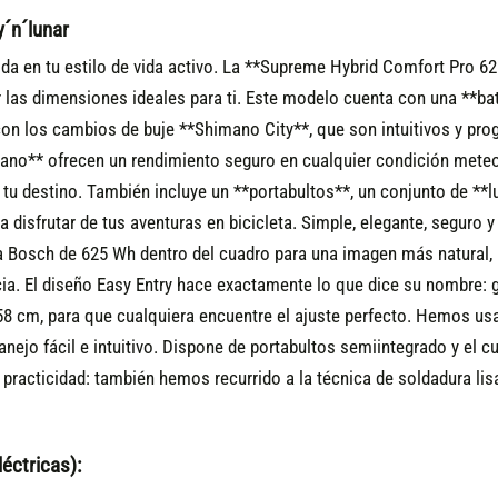
´n´lunar
da en tu estilo de vida activo. La **Supreme Hybrid Comfort Pro 62
r las dimensiones ideales para ti. Este modelo cuenta con una **bat
n los cambios de buje **Shimano City**, que son intuitivos y pro
imano** ofrecen un rendimiento seguro en cualquier condición met
 tu destino. También incluye un **portabultos**, un conjunto de **l
 disfrutar de tus aventuras en bicicleta.
Simple, elegante, seguro y 
a Bosch de 625 Wh dentro del cuadro para una imagen más natural,
a. El diseño Easy Entry hace exactamente lo que dice su nombre: gar
8 cm, para que cualquiera encuentre el ajuste perfecto. Hemos usa
manejo fácil e intuitivo. Dispone de portabultos semiintegrado y e
racticidad: también hemos recurrido a la técnica de soldadura lisa
éctricas):