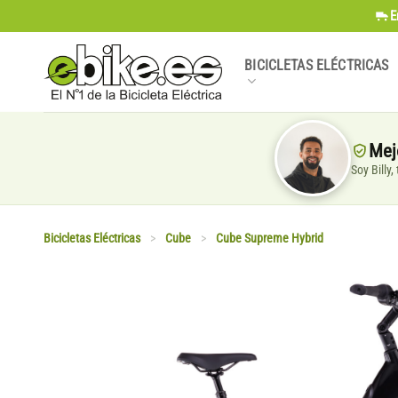
Saltar
E
al
contenido
BICICLETAS ELÉCTRICAS
Mej
Soy Billy
Bicicletas Eléctricas
>
Cube
>
Cube Supreme Hybrid