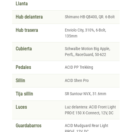
Llanta
Hub delantera
Shimano HB-QB400, QR. 6-Bolt
Hub trasera
Enviolo City, 310%, 6-Bolt,
135mm
Cubierta
Schwalbe Motion Big Apple,
PerfL, RaceGuard, 50-622
Pedales
ACID PP Trekking
Sillin
ACID Shen Pro
Tija sillin
SR Suntour NVX, 31.6mm
Luces
Luz delantera: ACID Front Light
PRO-E 150 X-Connect, 12V, DC
Guardabarros
ACID Mudguard Rear Light
PRO-E, 12V, DC