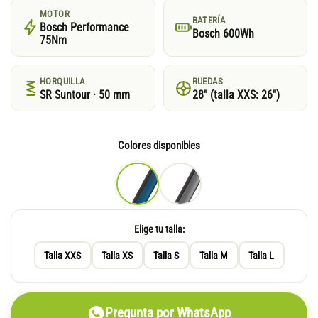
MOTOR
BATERÍA
Bosch Performance
Bosch 600Wh
75Nm
HORQUILLA
RUEDAS
SR Suntour · 50 mm
28″ (talla XXS: 26″)
Colores disponibles
Elige tu talla:
Talla XXS
Talla XS
Talla S
Talla M
Talla L
Pregunta por WhatsApp