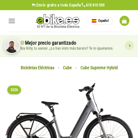
Saltar
Envío gratis
a toda España
613 610 555
al
contenido
Español
Mejor precio garantizado
Soy Billy, tu asesor. ¿Lo has visto más barato? Te lo igualamos.
Bicicletas Eléctricas
>
Cube
>
Cube Supreme Hybrid
2026