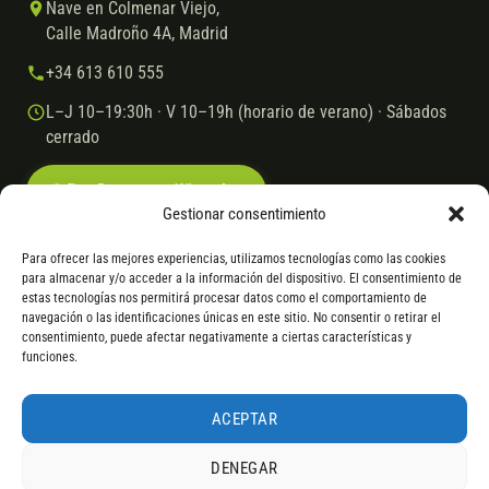
Nave en Colmenar Viejo,
Calle Madroño 4A, Madrid
+34 613 610 555
L–J 10–19:30h · V 10–19h (horario de verano) · Sábados
cerrado
Escríbenos por WhatsApp
Gestionar consentimiento
Para ofrecer las mejores experiencias, utilizamos tecnologías como las cookies
para almacenar y/o acceder a la información del dispositivo. El consentimiento de
© 2026 Ebike.es
Aviso legal
Política de cookies
estas tecnologías nos permitirá procesar datos como el comportamiento de
navegación o las identificaciones únicas en este sitio. No consentir o retirar el
VISA
Mastercard
Transferencia
Cofidis
consentimiento, puede afectar negativamente a ciertas características y
funciones.
* Financiación instantánea con Cofidis hasta 6.000 € sin intereses.
Gasto de apertura: 4% hasta 18 meses y 7% a 24 meses. Consulta
todos
ACEPTAR
los detalles
por WhatsApp.
DENEGAR
* Los modelos con entrega inmediata se envían 24 h laborables tras el