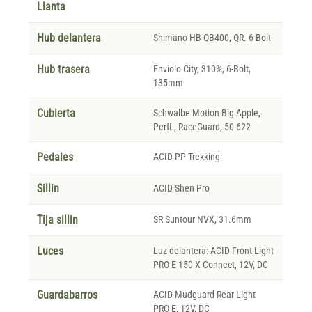
Llanta
Hub delantera
Shimano HB-QB400, QR. 6-Bolt
Hub trasera
Enviolo City, 310%, 6-Bolt,
135mm
Cubierta
Schwalbe Motion Big Apple,
PerfL, RaceGuard, 50-622
Pedales
ACID PP Trekking
Sillin
ACID Shen Pro
Tija sillin
SR Suntour NVX, 31.6mm
Luces
Luz delantera: ACID Front Light
PRO-E 150 X-Connect, 12V, DC
Guardabarros
ACID Mudguard Rear Light
PRO-E, 12V, DC