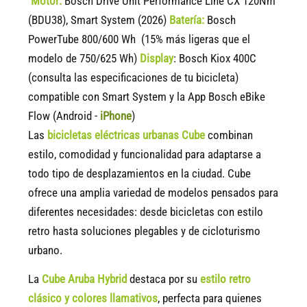
Motor:
Bosch Drive Unit Performance Line CX 120Nm
(BDU38), Smart System (2026)
Batería:
Bosch
PowerTube 800/600 Wh (15% más ligeras que el
modelo de 750/625 Wh)
Display
:
Bosch Kiox 400C
(consulta las especificaciones de tu bicicleta)
compatible
con Smart System y la App Bosch eBike
Flow (Android -
iPhone
)
Las
bicicletas eléctricas urbanas Cube
combinan
estilo, comodidad y funcionalidad para adaptarse a
todo tipo de desplazamientos en la ciudad. Cube
ofrece una amplia variedad de modelos pensados para
diferentes necesidades: desde bicicletas con estilo
retro hasta soluciones plegables y de cicloturismo
urbano.
La
Cube Aruba Hybrid
destaca por su
estilo retro
clásico y colores llamativos
, perfecta para quienes