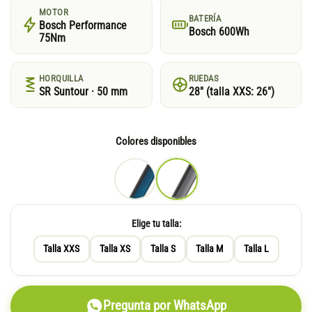
MOTOR
BATERÍA
Bosch Performance
Bosch 600Wh
75Nm
HORQUILLA
RUEDAS
SR Suntour · 50 mm
28″ (talla XXS: 26″)
Colores disponibles
Elige tu talla:
Talla XXS
Talla XS
Talla S
Talla M
Talla L
Pregunta por WhatsApp