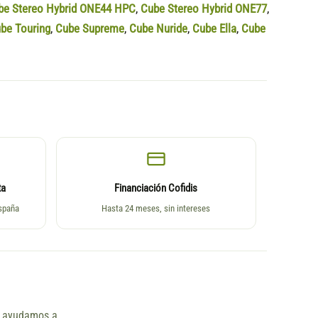
be Stereo Hybrid ONE44 HPC
,
Cube Stereo Hybrid ONE77
,
be Touring
,
Cube Supreme
,
Cube Nuride
,
Cube Ella
,
Cube
ta
Financiación Cofidis
España
Hasta 24 meses, sin intereses
ño ayudamos a