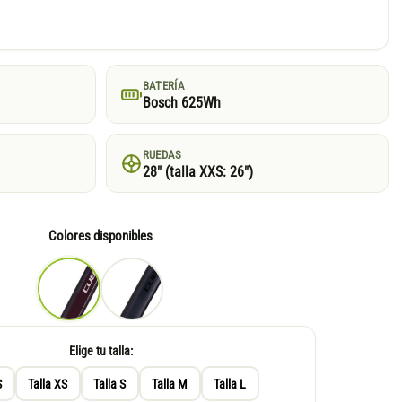
BATERÍA
Bosch 625Wh
RUEDAS
28″ (talla XXS: 26″)
Colores disponibles
Elige tu talla:
S
Talla XS
Talla S
Talla M
Talla L