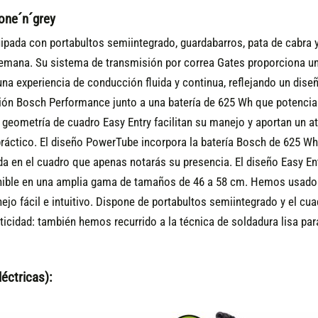
one´n´grey
uipada con portabultos semiintegrado, guardabarros, pata de cabra y
semana. Su sistema de transmisión por correa Gates proporciona u
na experiencia de conducción fluida y continua, reflejando un dise
sión Bosch Performance junto a una batería de 625 Wh que potencia
 geometría de cuadro Easy Entry facilitan su manejo y aportan un at
práctico. El diseño PowerTube incorpora la batería Bosch de 625 Wh
da en el cuadro que apenas notarás su presencia. El diseño Easy En
sponible en una amplia gama de tamaños de 46 a 58 cm. Hemos usado 
nejo fácil e intuitivo. Dispone de portabultos semiintegrado y el 
icidad: también hemos recurrido a la técnica de soldadura lisa para
éctricas):