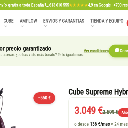
nvío gratis
a toda España
613 610 555
4,9
en Google · +700 re
★★★★★
CUBE
AMFLOW
ENVIOS Y GARANTIAS
TIENDA Y EQUIPO
or precio garantizado
Ver condiciones
Cons
, tu asesor. ¿Lo has visto más barato? Te lo igualamos.
Cube Supreme Hybri
−550 €
3.049 €
3.599 €
Aho
o desde
136 €/mes
× 24 me