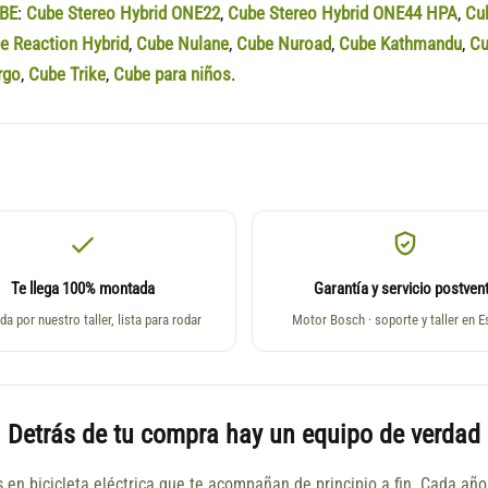
BE
:
Cube Stereo Hybrid ONE22
,
Cube Stereo Hybrid ONE44 HPA
,
Cu
e Reaction Hybrid
,
Cube Nulane
,
Cube Nuroad
,
Cube Kathmandu
,
Cu
rgo
,
Cube Trike
,
Cube para niños
.
Te llega 100% montada
Garantía y servicio postven
da por nuestro taller, lista para rodar
Motor Bosch · soporte y taller en 
Detrás de tu compra hay un equipo de verdad
s en bicicleta eléctrica que te acompañan de principio a fin. Cada a