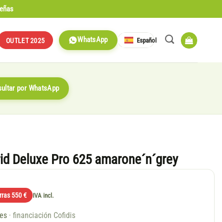
señas
WhatsApp
Español
OUTLET 2025
ultar por WhatsApp
d Deluxe Pro 625 amarone´n´grey
rras 550 €
IVA incl.
ses
· financiación Cofidis