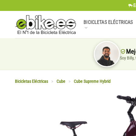
Saltar
E
al
contenido
BICICLETAS ELÉCTRICAS
Mej
Soy Billy
Bicicletas Eléctricas
>
Cube
>
Cube Supreme Hybrid