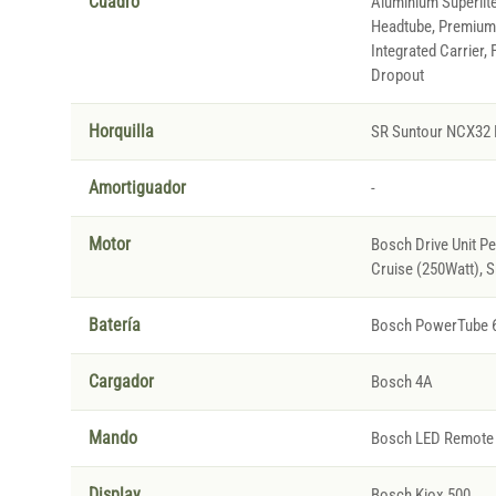
Cuadro
Aluminium Superlit
Headtube, Premium 
Integrated Carrier, F
Dropout
Horquilla
SR Suntour NCX32 
Amortiguador
-
Motor
Bosch Drive Unit P
Cruise (250Watt), 
Batería
Bosch PowerTube 
Cargador
Bosch 4A
Mando
Bosch LED Remote
Display
Bosch Kiox 500