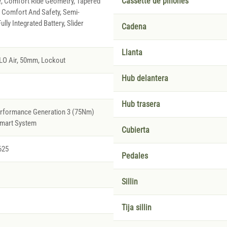
e, Comfort Ride Geometry, Tapered
Cassette de piñones
Comfort And Safety, Semi-
ully Integrated Battery, Slider
Cadena
Llanta
LO Air, 50mm, Lockout
Hub delantera
Hub trasera
erformance Generation 3 (75Nm)
Smart System
Cubierta
625
Pedales
Sillin
Tija sillin