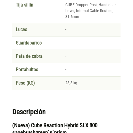
Tija sillin
CUBE Dropper Post, Handlebar
Lever, Internal Cable Routing,
31.6mm
Luces
-
Guardabarros
-
Pata de cabra
-
Portabultos
-
Peso (KG)
23,8 kg
Descripción
(Nueva) Cube Reaction Hybrid SLX 800
sagebrushgreen´n´prism