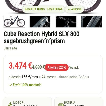
Bosch CX 100Nm · Bosch 800Wh
Aluminio
Cube Reaction Hybrid SLX 800
sagebrushgreen´n´prism
Barra alta
3.474 €
4.099 €
Ahorras 625 €
IVA incl.
o desde
155 €/mes
× 24 meses
· financiación Cofidis
Envío 100% montado
MOTOR
BATERÍA