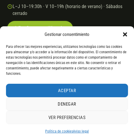
L–J 10–19:30h · V 10–19h (horario de verano) · Sábados
cerrado
Escríbenos por WhatsApp
Gestionar consentimiento
Para ofrecer las mejores experiencias, utilizamos tecnologías como las cookies
para almacenar y/o acceder a la información del dispositivo. El consentimiento de
© 2026 Ebike.es
Aviso legal
Política de cookies
estas tecnologías nos permitirá procesar datos como el comportamiento de
navegación o las identificaciones únicas en este sitio. No consentir o retirar el
VISA
Mastercard
Transferencia
Cofidis
consentimiento, puede afectar negativamente a ciertas características y
funciones.
* Financiación instantánea con Cofidis hasta 6.000 € sin intereses.
Gasto de apertura: 4% hasta 18 meses y 7% a 24 meses. Consulta
todos
ACEPTAR
los detalles
por WhatsApp.
DENEGAR
* Los modelos con entrega inmediata se envían 24 h laborables tras el
pago; los de bajo pedido se confirman con un asesor. Si no fuera posible
VER PREFERENCIAS
servir el producto, se devuelve el importe sin coste. La información de
4,9
componentes es orientativa; los fabricantes pueden sustituir elementos
RESEÑAS DE
G
O
O
G
L
E
por otros equivalentes o superiores.
Política de cookies
Aviso legal