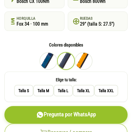
Bosch CX 100Nm
Bosch 800Wh
HORQUILLA
RUEDAS
Fox 34 · 100 mm
29″ (talla S: 27.5″)
Colores disponibles
Elige tu talla:
Talla S
Talla M
Talla L
Talla XL
Talla XXL
Pregunta por WhatsApp