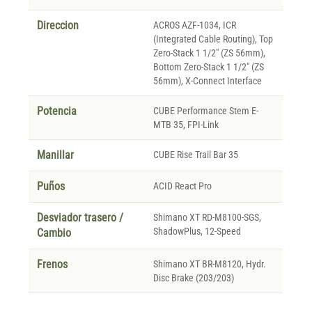
Direccion
ACROS AZF-1034, ICR
(Integrated Cable Routing), Top
Zero-Stack 1 1/2" (ZS 56mm),
Bottom Zero-Stack 1 1/2" (ZS
56mm), X-Connect Interface
Potencia
CUBE Performance Stem E-
MTB 35, FPI-Link
Manillar
CUBE Rise Trail Bar 35
Puños
ACID React Pro
Desviador trasero /
Shimano XT RD-M8100-SGS,
ShadowPlus, 12-Speed
Cambio
Frenos
Shimano XT BR-M8120, Hydr.
Disc Brake (203/203)