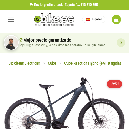
Saltar
Envío gratis
a toda España
613 610 555
al
contenido
Español
Mejor precio garantizado
Soy Billy, tu asesor. ¿Lo has visto más barato? Te lo igualamos.
Bicicletas Eléctricas
>
Cube
>
Cube Reaction Hybrid (eMTB rigida)
−625 €