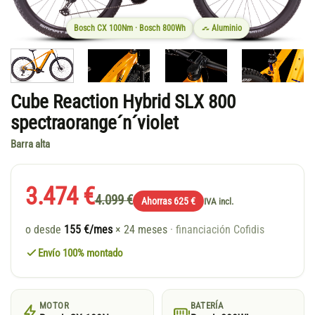
Bosch CX 100Nm · Bosch 800Wh
Aluminio
Cube Reaction Hybrid SLX 800
spectraorange´n´violet
Barra alta
3.474 €
4.099 €
Ahorras 625 €
IVA incl.
o desde
155 €/mes
× 24 meses
· financiación Cofidis
Envío 100% montado
MOTOR
BATERÍA