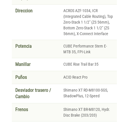
Direccion
ACROS AZF-1034, ICR
(Integrated Cable Routing), Top
Zero-Stack 1 1/2" (ZS 56mm),
Bottom Zero-Stack 1 1/2" (ZS
56mm), X-Connect Interface
Potencia
CUBE Performance Stem E-
MTB 35, FPI-Link
Manillar
CUBE Rise Trail Bar 35
Puños
ACID React Pro
Desviador trasero /
Shimano XT RD-M8100-SGS,
ShadowPlus, 12-Speed
Cambio
Frenos
Shimano XT BR-M8120, Hydr.
Disc Brake (203/203)