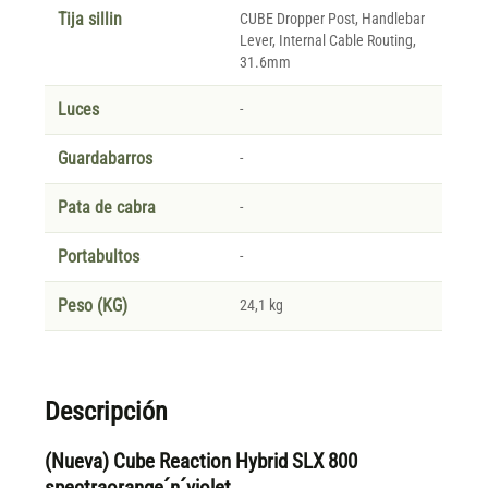
Tija sillin
CUBE Dropper Post, Handlebar
Lever, Internal Cable Routing,
31.6mm
Luces
-
Guardabarros
-
Pata de cabra
-
Portabultos
-
Peso (KG)
24,1 kg
Descripción
(Nueva) Cube Reaction Hybrid SLX 800
spectraorange´n´violet