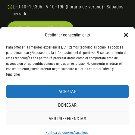
L–J 10–19:30h · V 10–19h (horario de verano) · Sábados
cerrado
Escríbenos por WhatsApp
Gestionar consentimiento
Para ofrecer las mejores experiencias, utilizamos tecnologías como las cookies
para almacenar y/o acceder a la información del dispositivo. El consentimiento de
© 2026 Ebike.es
Aviso legal
Política de cookies
estas tecnologías nos permitirá procesar datos como el comportamiento de
navegación o las identificaciones únicas en este sitio. No consentir o retirar el
VISA
Mastercard
Transferencia
Cofidis
consentimiento, puede afectar negativamente a ciertas características y
funciones.
* Financiación instantánea con Cofidis hasta 6.000 € sin intereses.
Gasto de apertura: 4% hasta 18 meses y 7% a 24 meses. Consulta
todos
ACEPTAR
los detalles
por WhatsApp.
DENEGAR
* Los modelos con entrega inmediata se envían 24 h laborables tras el
pago; los de bajo pedido se confirman con un asesor. Si no fuera posible
VER PREFERENCIAS
servir el producto, se devuelve el importe sin coste. La información de
4,9
componentes es orientativa; los fabricantes pueden sustituir elementos
RESEÑAS DE
G
O
O
G
L
E
por otros equivalentes o superiores.
Política de cookies
Aviso legal