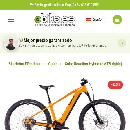
Saltar
Envío gratis
a toda España
613 610 555
al
contenido
Español
Mejor precio garantizado
Soy Billy, tu asesor. ¿Lo has visto más barato? Te lo igualamos.
Bicicletas Eléctricas
>
Cube
>
Cube Reaction Hybrid (eMTB rigida)
−625 €