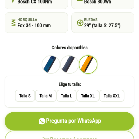
Bosch CX 100Nm
Bosch 800Wh
HORQUILLA
RUEDAS
Fox 34 · 100 mm
29″ (talla S: 27.5″)
Colores disponibles
Elige tu talla:
Talla S
Talla M
Talla L
Talla XL
Talla XXL
Pregunta por WhatsApp