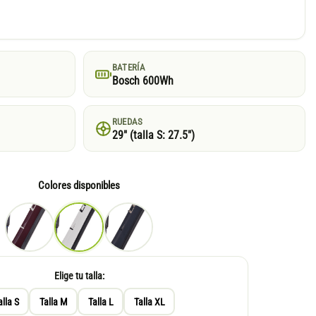
BATERÍA
Bosch 600Wh
RUEDAS
29″ (talla S: 27.5″)
Colores disponibles
Elige tu talla:
alla S
Talla M
Talla L
Talla XL