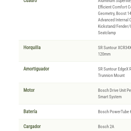
Cuadro
Aluminum Superlite,
Efficient Comfort C
Geometry, Boost 148
Advanced Internal C
Kickstand/Fender/C
Seatclamp
Horquilla
SR Suntour XCR34X
120mm
Amortiguador
SR Suntour EdgeX 
Trunnion Mount
Motor
Bosch Drive Unit P
Smart System
Batería
Bosch PowerTube 
Cargador
Bosch 2A