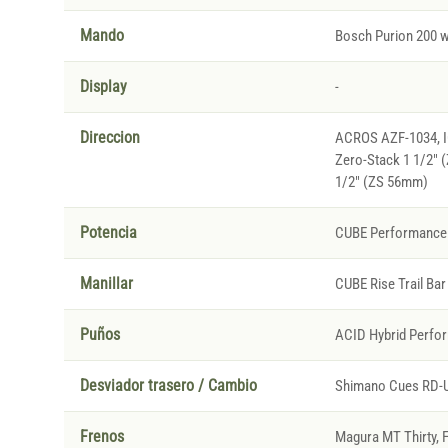
Mando
Bosch Purion 200 w
Display
-
Direccion
ACROS AZF-1034, IC
Zero-Stack 1 1/2" 
1/2" (ZS 56mm)
Potencia
CUBE Performance 
Manillar
CUBE Rise Trail Bar
Puños
ACID Hybrid Perfo
Desviador trasero / Cambio
Shimano Cues RD-U
Frenos
Magura MT Thirty, F