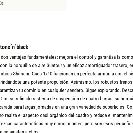
3)
tone´n´black
 dos ventajas fundamentales: mejora el control y garantiza la com
n la horquilla de aire Suntour y un eficaz amortiguador trasero, 
mbios Shimano Cues 1x10 funcionan en perfecta armonía con el si
 brindándote una potente propulsión. Asimismo, los robustos frenos
arantizan tu dominio en cualquier sendero. Sigue explorando. Desc
. Con su refinado sistema de suspensión de cuatro barras, su horq
arada para largas jornadas en una gran variedad de superficies. Co
no realza el aspecto casi orgánico del cuadro y reduce el mantenimien
rezcan características muy emocionantes, pero son esos pequeños d
e se ajusten a ellos.