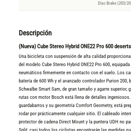
Disc Brake (203/20
Descripción
(Nueva) Cube Stereo Hybrid ONE22 Pro 600 deserts
Una bicicleta con suspensión de alta calidad proporciona
del modelo Cube Stereo Hybrid ONE22 Pro 600, equipada co
neumáticos firmemente en contacto con el suelo. Los ca
batería de 600 Wh y el avanzado controlador Purion 200,
Schwalbe Smart Sam, de gran tamaño y agarre superior, g
rutas con motor Bosch está llena de detalles ingeniosos
guardabarros y su geometría Comfort Geometry, está prep
rodar por prácticamente cualquier sitio. El cableado inter
protector de cadena Direct Mount y la puntera UDH no pa
Split, casi todos los ciclistas encontrarán las medidas qu