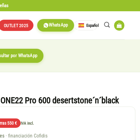
señas
WhatsApp
Español
OUTLET 2025
ultar por WhatsApp
 ONE22 Pro 600 desertstone´n´black
rras 550 €
IVA incl.
ses
· financiación Cofidis