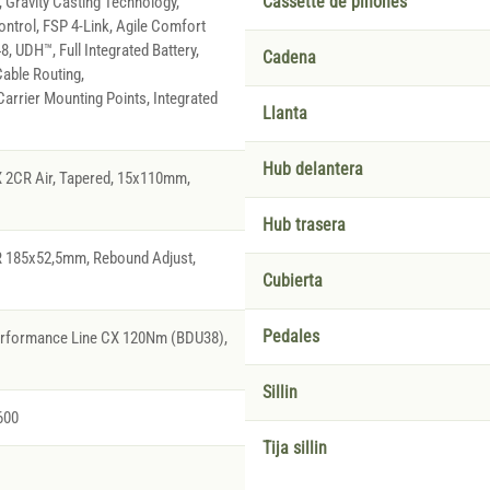
 Gravity Casting Technology,
Cassette de piñones
ontrol, FSP 4-Link, Agile Comfort
, UDH™, Full Integrated Battery,
Cadena
able Routing,
arrier Mounting Points, Integrated
Llanta
Hub delantera
 2CR Air, Tapered, 15x110mm,
Hub trasera
R 185x52,5mm, Rebound Adjust,
Cubierta
Pedales
erformance Line CX 120Nm (BDU38),
Sillin
600
Tija sillin