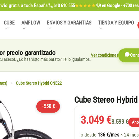
nvío gratis
a toda España
613 610 555
4,9
en Google · +700 re
★★★★★
CUBE
AMFLOW
ENVIOS Y GARANTIAS
TIENDA Y EQUIPO
or precio garantizado
Ver condiciones
Cons
, tu asesor. ¿Lo has visto más barato? Te lo igualamos.
nes)
>
Cube Stereo Hybrid ONE22
Cube Stereo Hybrid
−550 €
3.049 €
3.599 €
Aho
o desde
136 €/mes
× 24 me