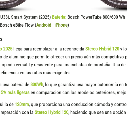
U38), Smart System (2025)
Batería:
Bosch PowerTube 800/600 Wh (
Bosch eBike Flow (
Android
-
iPhone
)
o
o 2025
llega para reemplazar a la reconocida
Stereo Hybrid 120
y l
 de aluminio que permite ofrecer un precio aún más competitivo p
a opción versátil y resistente para los ciclistas de montaña. Una 
eficiencia en las rutas más exigentes.
 una batería de
800Wh
, lo que garantiza una mayor autonomía en t
15
% más ligeras
en comparación con los modelos anteriores, mejoran
uilla de
120mm
, que proporciona una conducción cómoda y control
comparación con la
Stereo Hybrid 120
, haciendo que sea una opción 