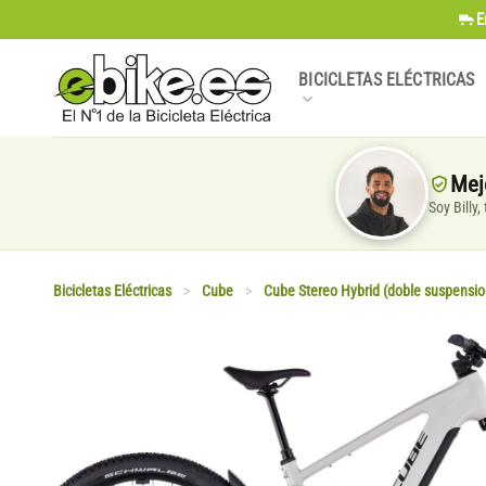
Saltar
E
al
contenido
BICICLETAS ELÉCTRICAS
Mej
Soy Billy
Bicicletas Eléctricas
>
Cube
>
Cube Stereo Hybrid (doble suspensio