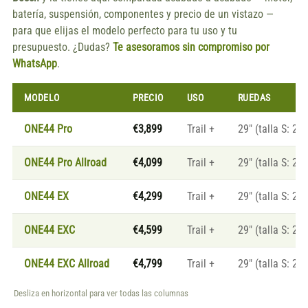
batería, suspensión, componentes y precio de un vistazo —
para que elijas el modelo perfecto para tu uso y tu
presupuesto. ¿Dudas?
Te asesoramos sin compromiso por
WhatsApp
.
MODELO
PRECIO
USO
RUEDAS
ONE44 Pro
€3,899
Trail +
29" (talla S: 27.
ONE44 Pro Allroad
€4,099
Trail +
29" (talla S: 27.
ONE44 EX
€4,299
Trail +
29" (talla S: 27.
ONE44 EXC
€4,599
Trail +
29" (talla S: 27.
ONE44 EXC Allroad
€4,799
Trail +
29" (talla S: 27.
Desliza en horizontal para ver todas las columnas