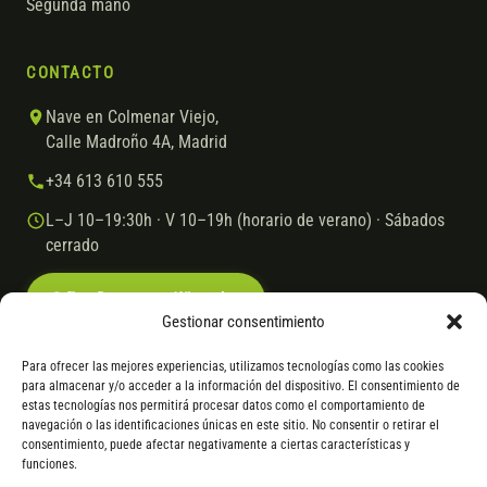
Segunda mano
CONTACTO
Nave en Colmenar Viejo,
Calle Madroño 4A, Madrid
+34 613 610 555
L–J 10–19:30h · V 10–19h (horario de verano) · Sábados
cerrado
Escríbenos por WhatsApp
Gestionar consentimiento
Para ofrecer las mejores experiencias, utilizamos tecnologías como las cookies
para almacenar y/o acceder a la información del dispositivo. El consentimiento de
© 2026 Ebike.es
Aviso legal
Política de cookies
estas tecnologías nos permitirá procesar datos como el comportamiento de
navegación o las identificaciones únicas en este sitio. No consentir o retirar el
VISA
Mastercard
Transferencia
Cofidis
consentimiento, puede afectar negativamente a ciertas características y
funciones.