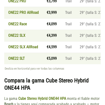
ONE22 PRO
€3,799
Trail
29" (talla S: 27.5
ONE22 PRO AllRoad
€3,999
Trail
29" (talla S: 27.5
ONE22 Race
€4,099
Trail
29" (talla S: 27.5
ONE22 SLX
€4,399
Trail
29" (talla S: 27.5
ONE22 SLX AllRoad
€4,599
Trail
29" (talla S: 27.5
ONE22 SLT
€5,099
Trail
29" (talla S: 27.5
Desliza en horizontal para ver todas las columnas
Compara la gama
Cube Stereo Hybrid
ONE44 HPA
La gama
Cube Stereo Hybrid ONE44 HPA
monta el fiable motor
Bosch
y la tienes aquí comparada acabado a acabado — motor,