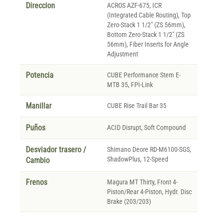
Direccion
ACROS AZF-675, ICR
(Integrated Cable Routing), Top
Zero-Stack 1 1/2" (ZS 56mm),
Bottom Zero-Stack 1 1/2" (ZS
56mm), Fiber Inserts for Angle
Adjustment
Potencia
CUBE Performance Stem E-
MTB 35, FPI-Link
Manillar
CUBE Rise Trail Bar 35
Puños
ACID Disrupt, Soft Compound
Desviador trasero /
Shimano Deore RD-M6100-SGS,
ShadowPlus, 12-Speed
Cambio
Frenos
Magura MT Thirty, Front 4-
Piston/Rear 4-Piston, Hydr. Disc
Brake (203/203)