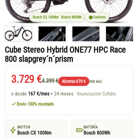
Bosch CX 100Nm · Bosch 800Wh
Carbono
Cube Stereo Hybrid ONE77 HPC Race
800 slapgrey´n´prism
3.729 €
4.399 €
Ahorras 670 €
IVA incl.
o desde
167 €/mes
× 24 meses
· financiación Cofidis
Envío 100% montado
MOTOR
BATERÍA
Bosch CX 100Nm
Bosch 800Wh