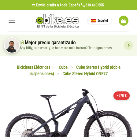
Saltar
Envío gratis
a toda España
613 610 555
al
contenido
Español
Mejor precio garantizado
Soy Billy, tu asesor. ¿Lo has visto más barato? Te lo igualamos.
Bicicletas Eléctricas
>
Cube
>
Cube Stereo Hybrid (doble
suspensiones)
>
Cube Stereo Hybrid ONE77
−670 €