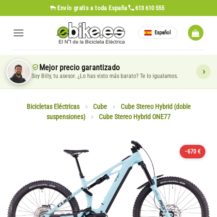
Saltar
Envío gratis
a toda España
613 610 555
al
contenido
Español
Mejor precio garantizado
Soy Billy, tu asesor. ¿Lo has visto más barato? Te lo igualamos.
Bicicletas Eléctricas
>
Cube
>
Cube Stereo Hybrid (doble
suspensiones)
>
Cube Stereo Hybrid ONE77
−670 €