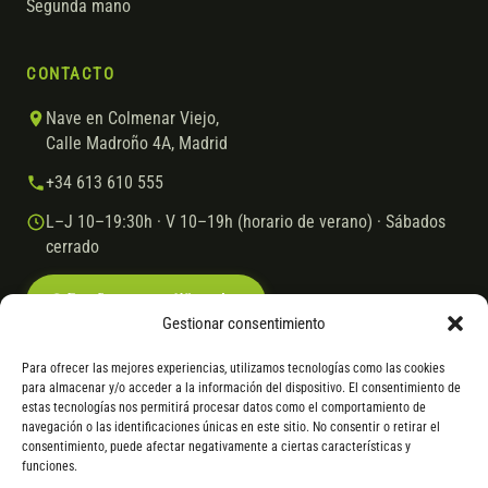
Segunda mano
CONTACTO
Nave en Colmenar Viejo,
Calle Madroño 4A, Madrid
+34 613 610 555
L–J 10–19:30h · V 10–19h (horario de verano) · Sábados
cerrado
Escríbenos por WhatsApp
Gestionar consentimiento
Para ofrecer las mejores experiencias, utilizamos tecnologías como las cookies
para almacenar y/o acceder a la información del dispositivo. El consentimiento de
© 2026 Ebike.es
Aviso legal
Política de cookies
estas tecnologías nos permitirá procesar datos como el comportamiento de
navegación o las identificaciones únicas en este sitio. No consentir o retirar el
VISA
Mastercard
Transferencia
Cofidis
consentimiento, puede afectar negativamente a ciertas características y
funciones.