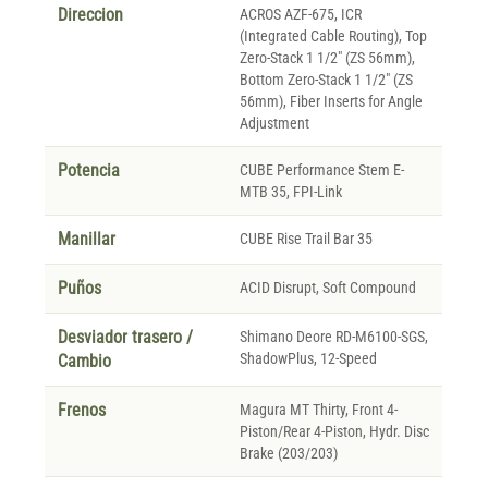
Direccion
ACROS AZF-675, ICR
(Integrated Cable Routing), Top
Zero-Stack 1 1/2" (ZS 56mm),
Bottom Zero-Stack 1 1/2" (ZS
56mm), Fiber Inserts for Angle
Adjustment
Potencia
CUBE Performance Stem E-
MTB 35, FPI-Link
Manillar
CUBE Rise Trail Bar 35
Puños
ACID Disrupt, Soft Compound
Desviador trasero /
Shimano Deore RD-M6100-SGS,
ShadowPlus, 12-Speed
Cambio
Frenos
Magura MT Thirty, Front 4-
Piston/Rear 4-Piston, Hydr. Disc
Brake (203/203)