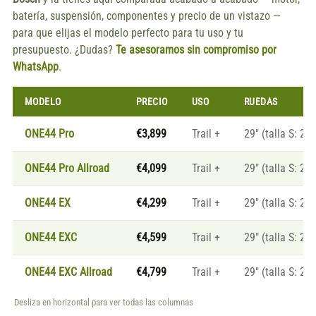
batería, suspensión, componentes y precio de un vistazo —
para que elijas el modelo perfecto para tu uso y tu
presupuesto. ¿Dudas?
Te asesoramos sin compromiso por
WhatsApp
.
MODELO
PRECIO
USO
RUEDAS
ONE44 Pro
€3,899
Trail +
29" (talla S: 27.
ONE44 Pro Allroad
€4,099
Trail +
29" (talla S: 27.
ONE44 EX
€4,299
Trail +
29" (talla S: 27.
ONE44 EXC
€4,599
Trail +
29" (talla S: 27.
ONE44 EXC Allroad
€4,799
Trail +
29" (talla S: 27.
Desliza en horizontal para ver todas las columnas