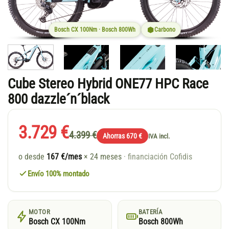
Bosch CX 100Nm · Bosch 800Wh
Carbono
Cube Stereo Hybrid ONE77 HPC Race
800 dazzle´n´black
3.729 €
4.399 €
Ahorras 670 €
IVA incl.
o desde
167 €/mes
× 24 meses
· financiación Cofidis
Envío 100% montado
MOTOR
BATERÍA
Bosch CX 100Nm
Bosch 800Wh