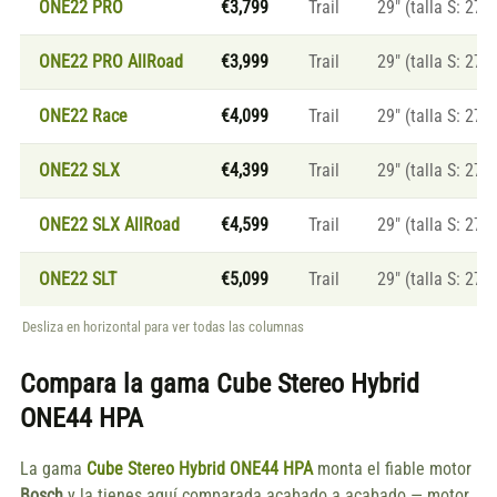
ONE22 PRO
€3,799
Trail
29" (talla S: 27.5
ONE22 PRO AllRoad
€3,999
Trail
29" (talla S: 27.5
ONE22 Race
€4,099
Trail
29" (talla S: 27.5
ONE22 SLX
€4,399
Trail
29" (talla S: 27.5
ONE22 SLX AllRoad
€4,599
Trail
29" (talla S: 27.5
ONE22 SLT
€5,099
Trail
29" (talla S: 27.5
Desliza en horizontal para ver todas las columnas
Compara la gama
Cube Stereo Hybrid
ONE44 HPA
La gama
Cube Stereo Hybrid ONE44 HPA
monta el fiable motor
Bosch
y la tienes aquí comparada acabado a acabado — motor,