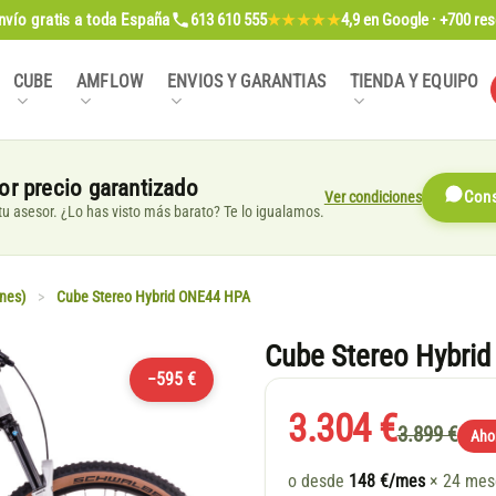
nvío gratis
a toda España
613 610 555
4,9
en Google · +700 re
★★★★★
CUBE
AMFLOW
ENVIOS Y GARANTIAS
TIENDA Y EQUIPO
or precio garantizado
Ver condiciones
Cons
, tu asesor. ¿Lo has visto más barato? Te lo igualamos.
nes)
>
Cube Stereo Hybrid ONE44 HPA
Cube Stereo Hybrid
−595 €
3.304 €
3.899 €
Aho
o desde
148 €/mes
× 24 me