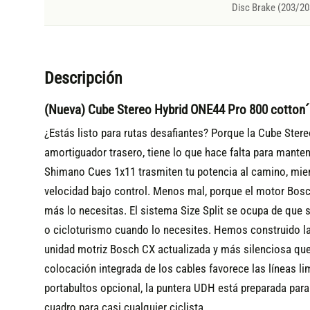
Disc Brake (203/20
Descripción
(Nueva) Cube Stereo Hybrid ONE44 Pro 800 cotton´
¿Estás listo para rutas desafiantes? Porque la Cube Ster
amortiguador trasero, tiene lo que hace falta para mant
Shimano Cues 1x11 trasmiten tu potencia al camino, mien
velocidad bajo control. Menos mal, porque el motor Bos
más lo necesitas. El sistema Size Split se ocupa de que se
o cicloturismo cuando lo necesites. Hemos construido l
unidad motriz Bosch CX actualizada y más silenciosa que 
colocación integrada de los cables favorece las líneas l
portabultos opcional, la puntera UDH está preparada para 
cuadro para casi cualquier ciclista.