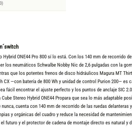
3)
n´switch
eo Hybrid ONE44 Pro 800 sí lo está. Con los 140 mm de recorrido de
ener los neumáticos Schwalbe Nobby Nic de 2,6 pulgadas con la go
tras que los potentes frenos de disco hidráulicos Magura MT Thir
ch CX —con batería de 800 Wh y unidad de control Purion 200— es c
a fácil encontrar el ajuste perfecto y los puntos de anclaje SIC 2.0 
a Cube Stereo Hybrid ONE44 Propara que sea lo más adaptable pos
nunca, cuenta con 140 mm de recorrido de las ruedas delanteras y 
impias y orgánicas del cuadro y reduce la necesidad de mantenimien
el futuro y el protector de cadena de montaje directo es natural y 