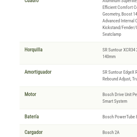
Cuadro
Aluminum Superlite,
Efficient Comfort C
Geometry, Boost 148
Advanced Internal C
Kickstand/Fender/C
Seatclamp
Horquilla
SR Suntour XCR34 
140mm
Amortiguador
SR Suntour EdgeX 
Rebound Adjust, Tr
Motor
Bosch Drive Unit P
Smart System
Batería
Bosch PowerTube 
Cargador
Bosch 2A