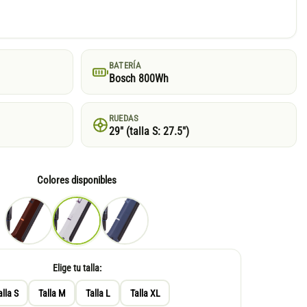
BATERÍA
Bosch 800Wh
RUEDAS
29″ (talla S: 27.5″)
Colores disponibles
Elige tu talla:
alla S
Talla M
Talla L
Talla XL