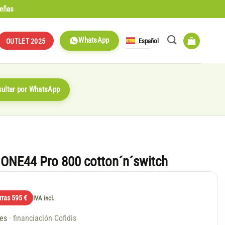
señas
WhatsApp
Español
OUTLET 2025
ultar por WhatsApp
 ONE44 Pro 800 cotton´n´switch
rras 595 €
IVA incl.
ses
· financiación Cofidis