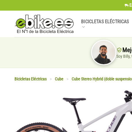
Saltar
E
al
contenido
BICICLETAS ELÉCTRICAS
Mej
Soy Billy
Bicicletas Eléctricas
>
Cube
>
Cube Stereo Hybrid (doble suspensio