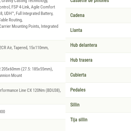
 Gravity Casting Technology,
Cassette de piñones
ontrol, FSP 4-Link, Agile Comfort
, UDH™, Full Integrated Battery,
Cadena
able Routing,
arrier Mounting Points, Integrated
Llanta
Hub delantera
2CR Air, Tapered, 15x110mm,
Hub trasera
R 205x60mm (27.5: 185x55mm),
Cubierta
unnion Mount
Pedales
erformance Line CX 120Nm (BDU38),
Sillin
800
Tija sillin