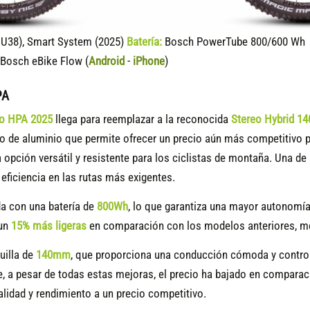
U38), Smart System (2025)
Batería:
Bosch PowerTube 800/600 Wh (
Bosch eBike Flow (
Android
-
iPhone
)
PA
ro HPA 2025
llega para reemplazar a la reconocida
Stereo Hybrid 14
 de aluminio que permite ofrecer un precio aún más competitivo p
a opción versátil y resistente para los ciclistas de montaña. Una 
eficiencia en las rutas más exigentes.
a con una batería de
800Wh
, lo que garantiza una mayor autonomía
 un
15
% más ligeras
en comparación con los modelos anteriores, mej
uilla de
140mm
, que proporciona una conducción cómoda y controla
e, a pesar de todas estas mejoras, el precio ha bajado en comparac
alidad y rendimiento a un precio competitivo.