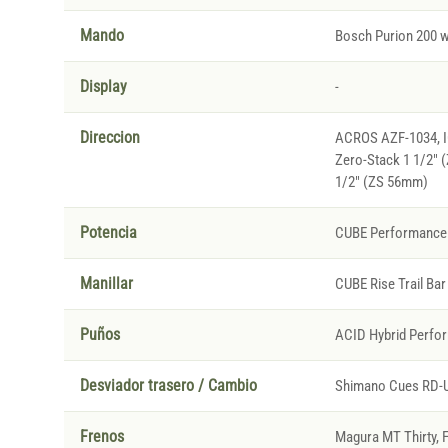
Mando
Bosch Purion 200 w
Display
-
Direccion
ACROS AZF-1034, IC
Zero-Stack 1 1/2" 
1/2" (ZS 56mm)
Potencia
CUBE Performance 
Manillar
CUBE Rise Trail Bar
Puños
ACID Hybrid Perfo
Desviador trasero / Cambio
Shimano Cues RD-U
Frenos
Magura MT Thirty, F