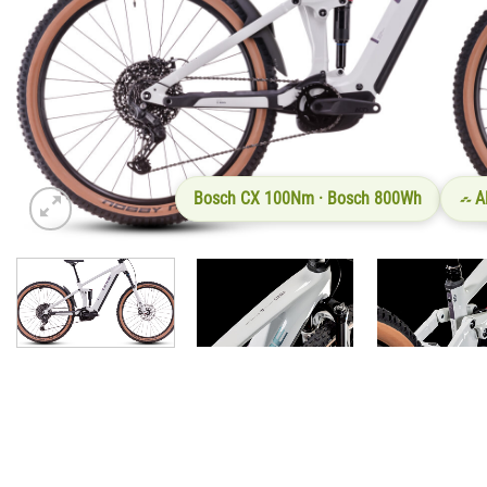
Bosch CX 100Nm · Bosch 800Wh
A