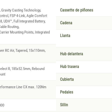
 Gravity Casting Technology,
Cassette de piñones
ontrol, FSP 4-Link, Agile Comfort
, UDH™, Full Integrated Battery,
Cadena
able Routing,
arrier Mounting Points, Integrated
Llanta
ver RC Air, Tapered, 15x110mm,
Hub delantera
Hub trasera
elect R, 185x52.5mm, Rebound
ount
Cubierta
Performance Line CX max. 120Nm
Pedales
Sillin
800