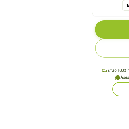
T
Envío 100% 
Ases