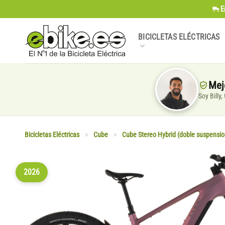
Saltar
E
al
contenido
BICICLETAS ELÉCTRICAS
Mej
Soy Billy
Bicicletas Eléctricas
>
Cube
>
Cube Stereo Hybrid (doble suspensio
2026