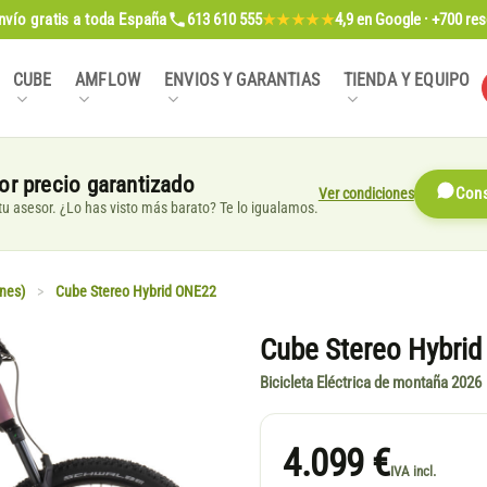
nvío gratis
a toda España
613 610 555
4,9
en Google · +700 re
★★★★★
CUBE
AMFLOW
ENVIOS Y GARANTIAS
TIENDA Y EQUIPO
or precio garantizado
Ver condiciones
Cons
, tu asesor. ¿Lo has visto más barato? Te lo igualamos.
nes)
>
Cube Stereo Hybrid ONE22
Cube Stereo Hybrid
Bicicleta Eléctrica de montaña 2026
4.099 €
IVA incl.