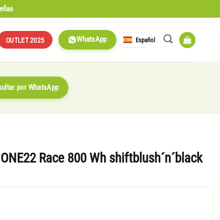
señas
WhatsApp
Español
OUTLET 2025
ultar por WhatsApp
 ONE22 Race 800 Wh shiftblush´n´black