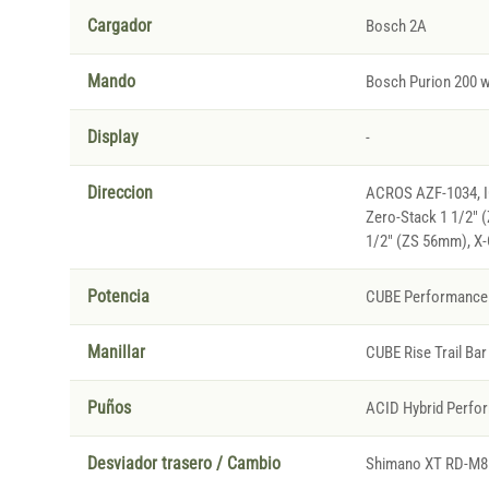
Cargador
Bosch 2A
Mando
Bosch Purion 200 wi
Display
-
Direccion
ACROS AZF-1034, IC
Zero-Stack 1 1/2" 
1/2" (ZS 56mm), X-
Potencia
CUBE Performance 
Manillar
CUBE Rise Trail Bar
Puños
ACID Hybrid Perfo
Desviador trasero / Cambio
Shimano XT RD-M81