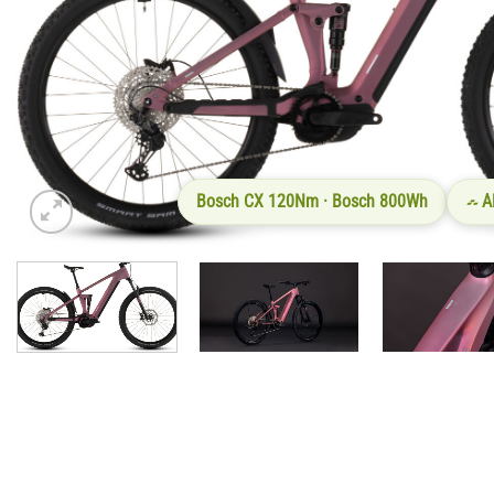
Bosch CX 120Nm · Bosch 800Wh
A