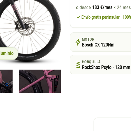
o desde
183 €/mes
× 24 me
Envío gratis peninsular · 10
MOTOR
Bosch CX 120Nm
luminio
HORQUILLA
RockShox Psylo · 120 mm