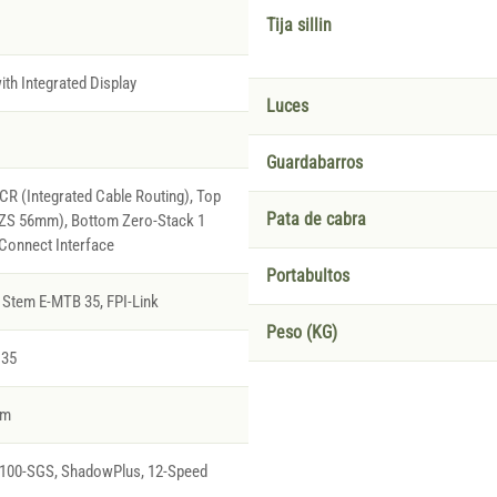
Tija sillin
th Integrated Display
Luces
Guardabarros
R (Integrated Cable Routing), Top
Pata de cabra
(ZS 56mm), Bottom Zero-Stack 1
Connect Interface
Portabultos
Stem E-MTB 35, FPI-Link
Peso (KG)
 35
rm
00-SGS, ShadowPlus, 12-Speed