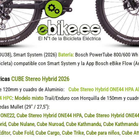
DU38), Smart System (2026)
Batería:
Bosch PowerTube 800/600 Wh (
icleta) compatible
con Smart System y la App Bosch eBike Flow (A
ricas
CUBE Stereo Hybrid 2026
de 120mm y cuadro de Aluminio:
Cube Stereo Hybrid ONE44 HPA A
44 HPC
:
Modelo mixto
Trail/Enduro con Horquilla de 150mm y cua
as Mullet (29″ / 27,5″):
d ONE22
,
Cube Stereo Hybrid ONE44 HPA
,
Cube Stereo Hybrid ONE4
rid
,
Cube Nulane
,
Cube Nuroad
,
Cube Kathmandu
,
Cube Kathmandu 
ditor
,
Cube Fold
,
Cube Cargo
,
Cube Trike
,
Cube para niños
,
Cube At