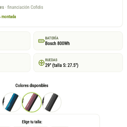
ses
· financiación Cofidis
0% montada
BATERÍA
Bosch 800Wh
RUEDAS
29″ (talla S: 27.5″)
Colores disponibles
Elige tu talla: