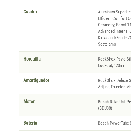
Cuadro
Aluminum Superlite,
Efficient Comfort C
Geometry, Boost 148
Advanced Internal C
Kickstand/Fender/C
Seatclamp
Horquilla
RockShox Psylo Sil
Lockout, 120mm
Amortiguador
RockShox Deluxe S
Adjust, Trunnion M
Motor
Bosch Drive Unit 
(BDU38)
Batería
Bosch PowerTube 