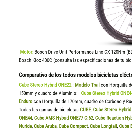
Motor:
Bosch Drive Unit Performance Line CX 120Nm (B
Bosch Kiox 400C (consulta las especificaciones de tu bic
Comparativo de los todos modelos bicicletas eléct
Cube Stereo Hybrid ONE22
:
Modelo Trail
con Horquilla 
150mm y cuadro de Aluminio:
Cube Stereo Hybrid ONE
Enduro
con Horquilla de 170mm, cuadro de Carbono y Rued
Todas las gamas de bicicletas
CUBE
:
Cube Stereo Hybri
ONE44
,
Cube AMS Hybrid ONE77 C:62
,
Cube Reaction Hyb
Nuride
,
Cube Aruba
,
Cube Compact
,
Cube Longtail
,
Cube E