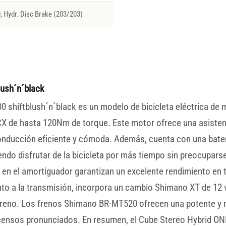
Hydr. Disc Brake (203/203)
lush´n´black
 shiftblush´n´black es un modelo de bicicleta eléctrica de
 de hasta 120Nm de torque. Este motor ofrece una asistenci
conducción eficiente y cómoda. Además, cuenta con una bat
endo disfrutar de la bicicleta por más tiempo sin preocupar
R en el amortiguador garantizan un excelente rendimiento en 
to a la transmisión, incorpora un cambio Shimano XT de 12 
terreno. Los frenos Shimano BR-MT520 ofrecen una potente y
escensos pronunciados. En resumen, el Cube Stereo Hybrid O