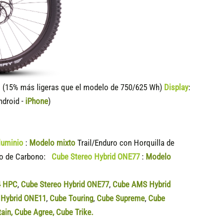
15% más ligeras que el modelo de 750/625 Wh)
Display
:
ndroid -
iPhone
)
luminio
:
Modelo mixto
Trail/Enduro con Horquilla de
dro de Carbono:
Cube Stereo Hybrid ONE77
:
Modelo
4 HPC
,
Cube Stereo Hybrid ONE77
,
Cube AMS Hybrid
Hybrid ONE11
,
Cube Touring
,
Cube Supreme
,
Cube
tain
,
Cube Agree
,
Cube Trike.