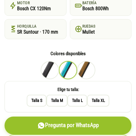
MOTOR
BATERÍA
Bosch CX 120Nm
Bosch 800Wh
HORQUILLA
RUEDAS
SR Suntour · 170 mm
Mullet
Colores disponibles
Elige tu talla:
Talla S
Talla M
Talla L
Talla XL
Pregunta por WhatsApp