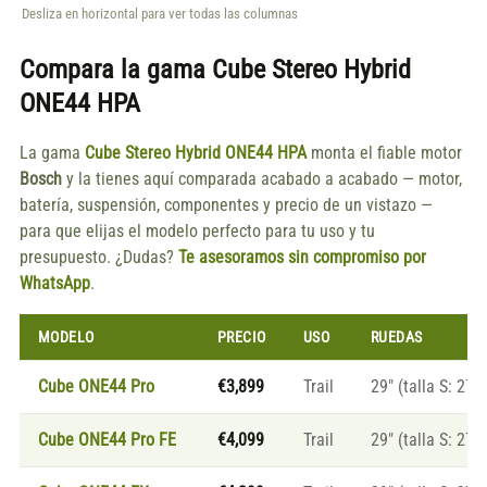
Desliza en horizontal para ver todas las columnas
Compara la gama
Cube Stereo Hybrid
ONE44 HPA
La gama
Cube Stereo Hybrid ONE44 HPA
monta el fiable motor
Bosch
y la tienes aquí comparada acabado a acabado — motor,
batería, suspensión, componentes y precio de un vistazo —
para que elijas el modelo perfecto para tu uso y tu
presupuesto. ¿Dudas?
Te asesoramos sin compromiso por
WhatsApp
.
MODELO
PRECIO
USO
RUEDAS
Cube ONE44 Pro
€3,899
Trail
29″ (talla S: 27.5
Cube ONE44 Pro FE
€4,099
Trail
29″ (talla S: 27.5