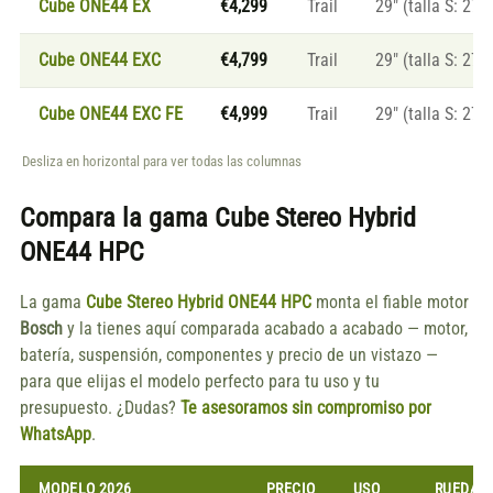
Cube ONE44 EX
€4,299
Trail
29″ (talla S: 27.5
Cube ONE44 EXC
€4,799
Trail
29″ (talla S: 27.5
Cube ONE44 EXC FE
€4,999
Trail
29″ (talla S: 27.5
Desliza en horizontal para ver todas las columnas
Compara la gama
Cube Stereo Hybrid
ONE44 HPC
La gama
Cube Stereo Hybrid ONE44 HPC
monta el fiable motor
Bosch
y la tienes aquí comparada acabado a acabado — motor,
batería, suspensión, componentes y precio de un vistazo —
para que elijas el modelo perfecto para tu uso y tu
presupuesto. ¿Dudas?
Te asesoramos sin compromiso por
WhatsApp
.
MODELO 2026
PRECIO
USO
RUEDAS