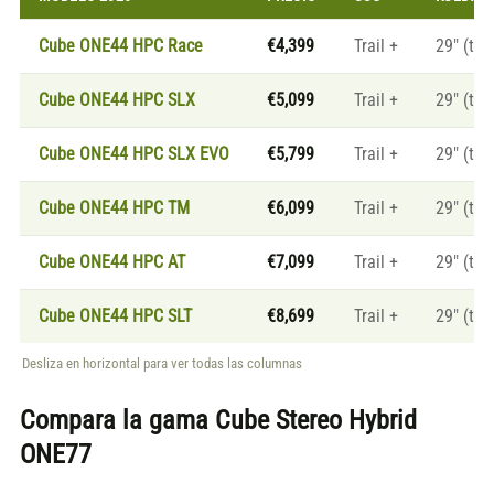
Cube ONE44 HPC Race
€4,399
Trail +
29" (tall
Cube ONE44 HPC SLX
€5,099
Trail +
29" (tall
Cube ONE44 HPC SLX EVO
€5,799
Trail +
29" (tall
Cube ONE44 HPC TM
€6,099
Trail +
29" (tall
Cube ONE44 HPC AT
€7,099
Trail +
29" (tall
Cube ONE44 HPC SLT
€8,699
Trail +
29" (tall
Desliza en horizontal para ver todas las columnas
Compara la gama
Cube Stereo Hybrid
ONE77