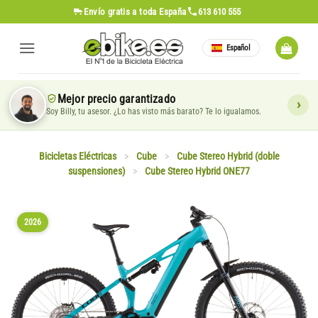
Saltar
Envío gratis
a toda España
613 610 555
al
contenido
Español
Mejor precio garantizado
Soy Billy, tu asesor. ¿Lo has visto más barato? Te lo igualamos.
Bicicletas Eléctricas
>
Cube
>
Cube Stereo Hybrid (doble
suspensiones)
>
Cube Stereo Hybrid ONE77
2026