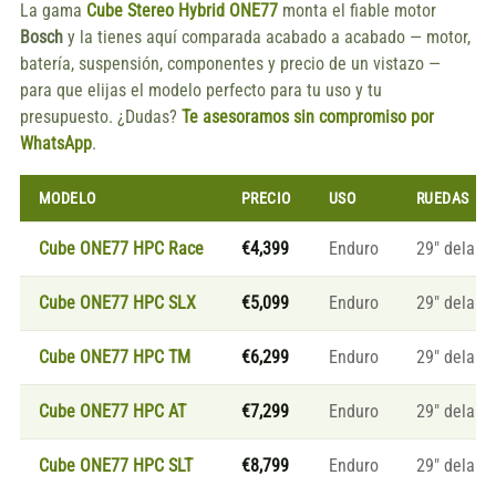
La gama
Cube Stereo Hybrid ONE77
monta el fiable motor
Bosch
y la tienes aquí comparada acabado a acabado — motor,
batería, suspensión, componentes y precio de un vistazo —
para que elijas el modelo perfecto para tu uso y tu
presupuesto. ¿Dudas?
Te asesoramos sin compromiso por
WhatsApp
.
MODELO
PRECIO
USO
RUEDAS
Cube ONE77 HPC Race
€4,399
Enduro
29″ delante
Cube ONE77 HPC SLX
€5,099
Enduro
29″ delante
Cube ONE77 HPC TM
€6,299
Enduro
29″ delante
Cube ONE77 HPC AT
€7,299
Enduro
29″ delante
Cube ONE77 HPC SLT
€8,799
Enduro
29″ delante