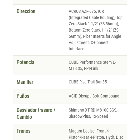
Direccion
ACROS AZF-675, ICR
(Integrated Cable Routing), Top
Zero-Stack 1 1/2" (ZS 56mm),
Bottom Zero-Stack 1 1/2" (ZS
56mm), Fiber Inserts for Angle
Adjustment, X-Connect
Interface
Potencia
CUBE Performance Stem E-
MTB 35, FPI-Link
Manillar
CUBE Rise Trail Bar 35
Puños
ACID Disrupt, Soft Compound
Desviador trasero /
Shimano XT RD-M8100-SGS,
ShadowPlus, 12-Speed
Cambio
Frenos
Magura Louise, Front 4-
Piston/Rear 4-Piston, Hydr. Disc